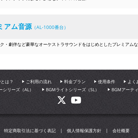
ミアム音源
（AL-1000番台）
ク・劇伴など豪華なオーケストラサウンドをはじめとしたプレミアムな
aryとは？
ご利用の流れ
料金プラン
使用条件
よく
ーシリーズ（AL）
BGMライトシリーズ（SL）
BGMアーテ
特定商取引法に基づく表記
個人情報保護方針
会社概要