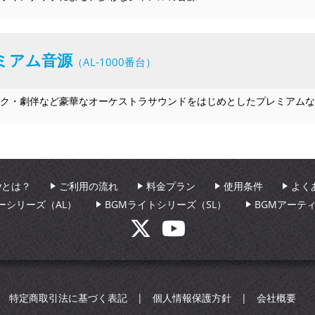
ミアム音源
（AL-1000番台）
ク・劇伴など豪華なオーケストラサウンドをはじめとしたプレミアムな
aryとは？
ご利用の流れ
料金プラン
使用条件
よく
ーシリーズ（AL）
BGMライトシリーズ（SL）
BGMアーテ
特定商取引法に基づく表記
個人情報保護方針
会社概要