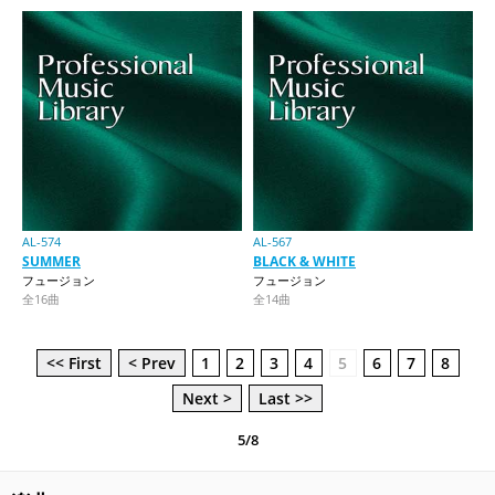
AL-574
AL-567
SUMMER
BLACK & WHITE
フュージョン
フュージョン
全16曲
全14曲
<< First
< Prev
1
2
3
4
5
6
7
8
Next >
Last >>
5/8