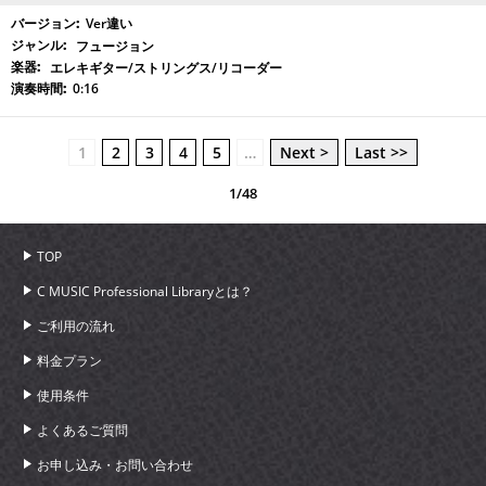
Ver違い
フュージョン
エレキギター/ストリングス/リコーダー
0:16
1
2
3
4
5
…
Next >
Last >>
1/48
TOP
C MUSIC Professional Libraryとは？
ご利用の流れ
料金プラン
使用条件
よくあるご質問
お申し込み・お問い合わせ