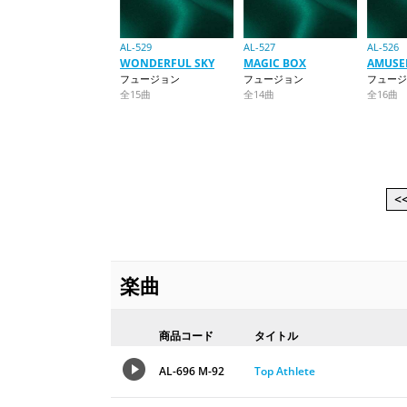
AL-529
AL-527
AL-526
WONDERFUL SKY
MAGIC BOX
AMUSE
フュージョン
フュージョン
フュージ
全15曲
全14曲
全16曲
<<
楽曲
商品コード
タイトル
AL-696 M-92
Top Athlete