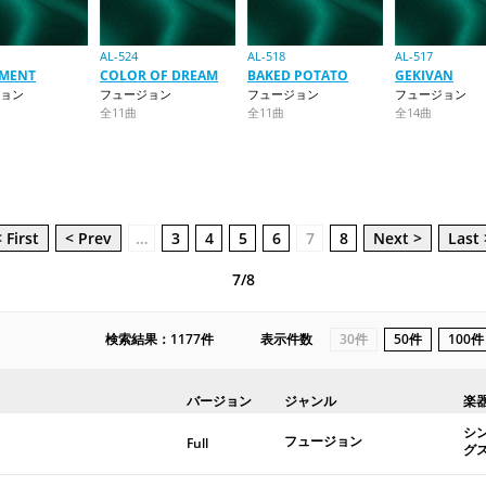
AL-524
AL-518
AL-517
MENT
COLOR OF DREAM
BAKED POTATO
GEKIVAN
ョン
フュージョン
フュージョン
フュージョン
全11曲
全11曲
全14曲
 First
< Prev
…
3
4
5
6
7
8
Next >
Last 
7/8
検索結果：1177件
表示件数
30件
50件
100件
バージョン
ジャンル
楽
シ
フュージョン
Full
グ