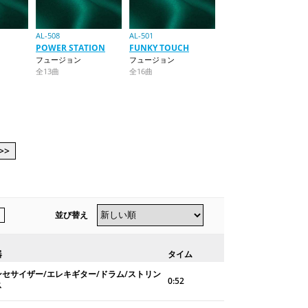
AL-508
AL-501
POWER STATION
FUNKY TOUCH
フュージョン
フュージョン
全13曲
全16曲
>>
並び替え
器
タイム
ンセサイザー/エレキギター/ドラム/ストリン
0:52
ス