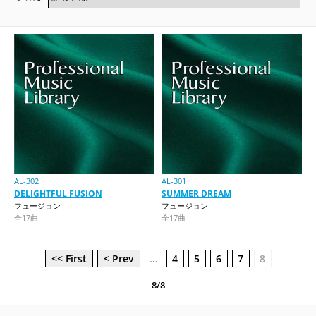
AL-302
AL-301
DELIGHTFUL FUSION
SUMMER DREAM
フュージョン
フュージョン
全17曲
全17曲
<< First
< Prev
…
4
5
6
7
8
8/8