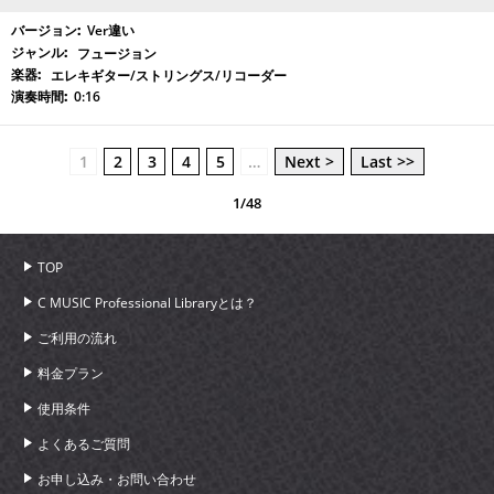
Ver違い
フュージョン
エレキギター/ストリングス/リコーダー
0:16
1
2
3
4
5
…
Next >
Last >>
1/48
TOP
C MUSIC Professional Libraryとは？
ご利用の流れ
料金プラン
使用条件
よくあるご質問
お申し込み・お問い合わせ