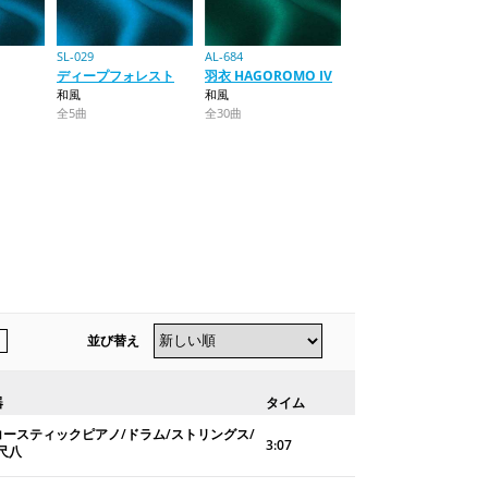
SL-029
AL-684
ディープフォレスト
羽衣 HAGOROMO IV
和風
和風
全5曲
全30曲
並び替え
器
タイム
コースティックピアノ/ドラム/ストリングス/
3:07
尺八