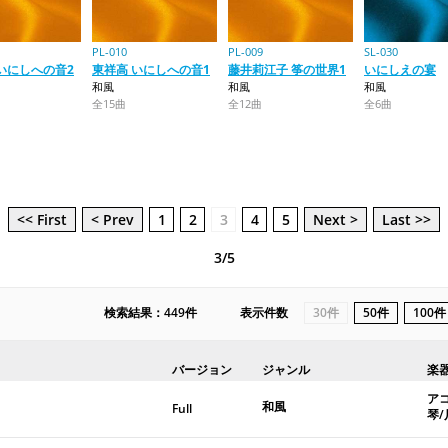
PL-010
PL-009
SL-030
いにしへの音2
東祥高 いにしへの音1
藤井莉江子 筝の世界1
いにしえの宴
和風
和風
和風
全15曲
全12曲
全6曲
<< First
< Prev
1
2
3
4
5
Next >
Last >>
3/5
検索結果：449件
表示件数
30件
50件
100件
バージョン
ジャンル
楽
ア
和風
Full
琴/