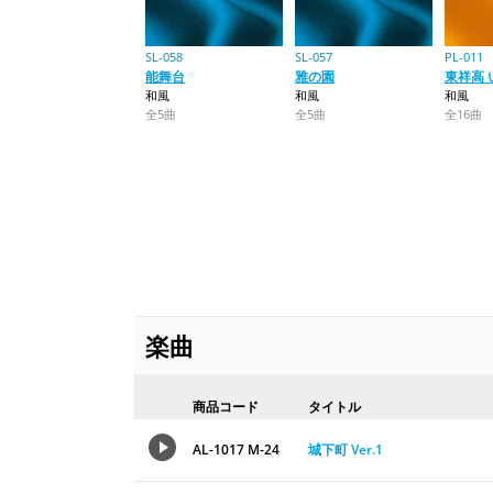
SL-058
SL-057
PL-011
能舞台
雅の園
東祥高 
和風
和風
和風
全5曲
全5曲
全16曲
楽曲
商品コード
タイトル
AL-1017 M-24
城下町 Ver.1