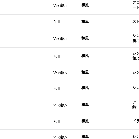
ア
和風
Ver違い
ー
和風
ス
Full
シ
和風
Ver違い
笛/
シ
和風
Full
笛/
和風
シ
Ver違い
和風
シ
Full
ア
和風
Ver違い
鈴
和風
ド
Full
和風
シン
Ver違い