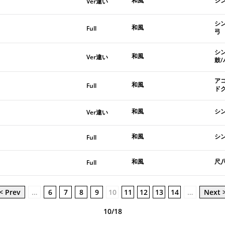
和風
シ
Ver違い
シ
和風
Full
弓
シ
和風
Ver違い
鼓
ア
和風
Full
ド
和風
シン
Ver違い
和風
シン
Full
和風
尺八
Full
< Prev
…
6
7
8
9
10
11
12
13
14
…
Next 
10/18