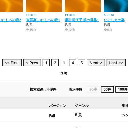
PL-010
PL-009
SL-030
いにしへの音2
東祥高 いにしへの音1
藤井莉江子 筝の世界1
いにしえの宴
和風
和風
和風
全15曲
全12曲
全6曲
<< First
< Prev
1
2
3
4
5
Next >
Last >>
3/5
検索結果：449件
表示件数
30件
50件
100件
バージョン
ジャンル
楽
和風
シ
Full