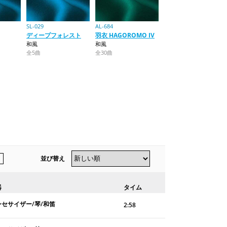
SL-029
AL-684
ディープフォレスト
羽衣 HAGOROMO IV
和風
和風
全5曲
全30曲
並び替え
器
タイム
ンセサイザー/琴/和笛
2:58