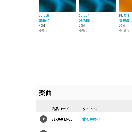
SL-058
SL-057
PL-011
能舞台
雅の園
東祥高 
和風
和風
和風
全5曲
全5曲
全16曲
楽曲
商品コード
タイトル
SL-060 M-05
貴布祢祭り