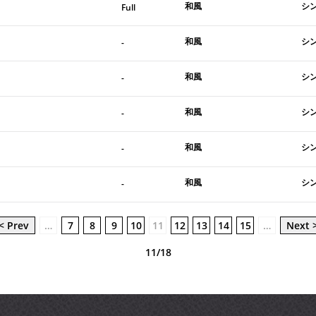
和風
シ
Full
和風
シ
-
和風
シ
-
和風
シ
-
和風
シ
-
和風
シ
-
< Prev
…
7
8
9
10
11
12
13
14
15
…
Next 
11/18