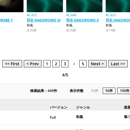
AL-672
AL-640
AL-623
RABE 1
羽衣 HAGOROMO III
羽衣 HAGOROMO II
羽衣 HAGORO
和風
和風
和風
全30曲
全26曲
全14曲
<< First
< Prev
1
2
3
4
5
Next >
Last >>
4/5
検索結果：449件
表示件数
30件
50件
100件
バージョン
ジャンル
楽
和風
箏/
Full