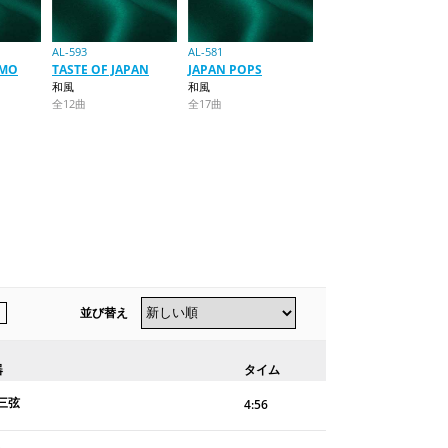
AL-593
AL-581
MO
TASTE OF JAPAN
JAPAN POPS
和風
和風
全12曲
全17曲
並び替え
器
タイム
三弦
4:56