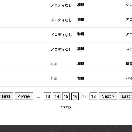
和風
シ
メロディなし
和風
ア
メロディなし
和風
ア
メロディなし
和風
ス
メロディなし
和風
鍵
Full
和風
バ
Full
 First
< Prev
…
13
14
15
16
17
18
Next >
Last 
17/18