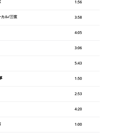
弦
1:56
ーカル/三弦
3:58
4:05
3:06
5:43
箏
1:50
2:53
4:20
笛
1:00