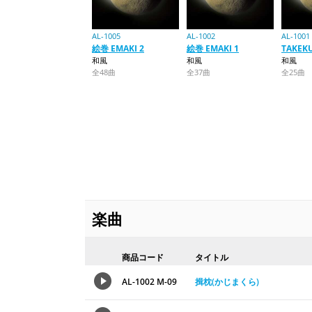
AL-1005
AL-1002
AL-1001
絵巻 EMAKI 2
絵巻 EMAKI 1
TAKEKU
和風
和風
和風
全48曲
全37曲
全25曲
楽曲
商品コード
タイトル
AL-1002 M-09
揖枕(かじまくら)