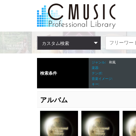
カスタム検索
ジャンル
和風
楽器
検索条件
テンポ
音楽イメージ
キー
アルバム