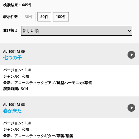
検索結果：449件
表示件数
30件
50件
100件
並び替え
AL-1001 M-09
七つの子
Full
和風
アコースティックピアノ/鍵盤ハーモニカ/草笛
3:14
AL-1001 M-08
春が来た
Full
和風
アコースティックギター/草笛/縦笛