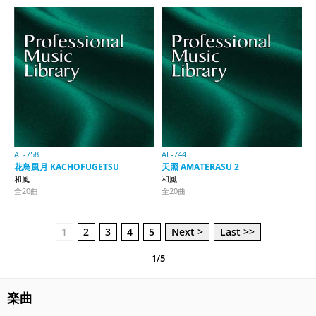
AL-758
AL-744
花鳥風月 KACHOFUGETSU
天照 AMATERASU 2
和風
和風
全20曲
全20曲
1
2
3
4
5
Next >
Last >>
1/5
楽曲