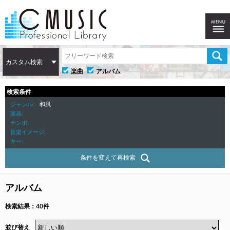
カスタム検索
楽曲
アルバム
検索条件
ジャンル
和風
楽器
テンポ
音楽イメージ
キー
条件を変えて再検索
アルバム
検索結果：40件
並び替え