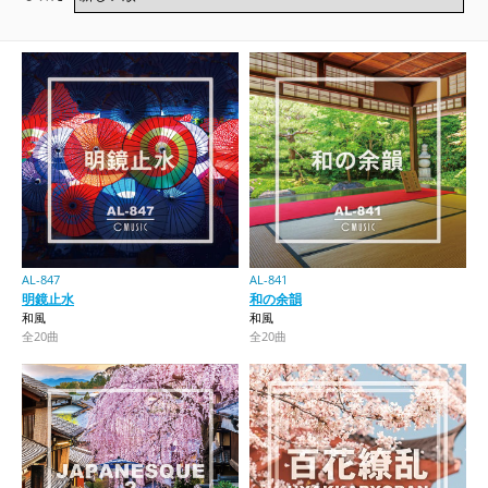
AL-847
AL-841
明鏡止水
和の余韻
和風
和風
全20曲
全20曲