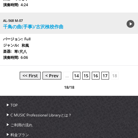
4:24
AL-568 M-07
千鳥の曲(手事)/古沢検校作曲
Full
和風
琴/尺八
6:06
<< First
< Prev
…
14
15
16
17
18
18/18
TOP
C MUSIC Professional Libraryとは？
ご利用の流れ
料金プラン