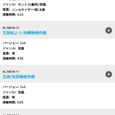
サントラ(劇伴)/和風
シンセサイザー/笛/太鼓
4:24
AL-568 M-12
五段砧より/光崎検校作曲
Full
和風
琴
8:04
AL-568 M-11
五段/生田検校作曲
Full
和風
琴
6:05