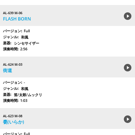
AL-639 M-06
FLASH BORN
Full
和風
シンセサイザー
2:56
AL-624 M-03
街道
-
和風
笛/太鼓/ムックリ
1:03
AL-623 M-08
甍(いらか)
Full