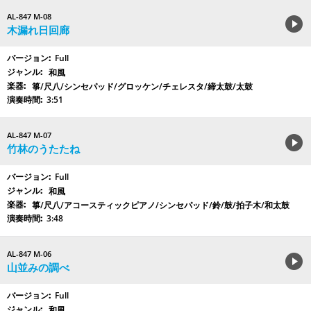
AL-847 M-08
木漏れ日回廊
Full
和風
箏/尺八/シンセパッド/グロッケン/チェレスタ/締太鼓/太鼓
3:51
AL-847 M-07
竹林のうたたね
Full
和風
箏/尺八/アコースティックピアノ/シンセパッド/鈴/鼓/拍子木/和太鼓
3:48
AL-847 M-06
山並みの調べ
Full
和風