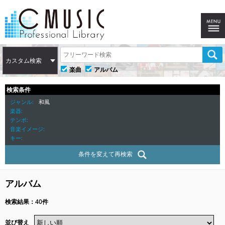
カスタム検索
楽曲
アルバム
検索条件
ジャンル
和風
楽器
テンポ
音楽イメージ
キー
条件を変えて再検索
アルバム
検索結果：40件
並び替え