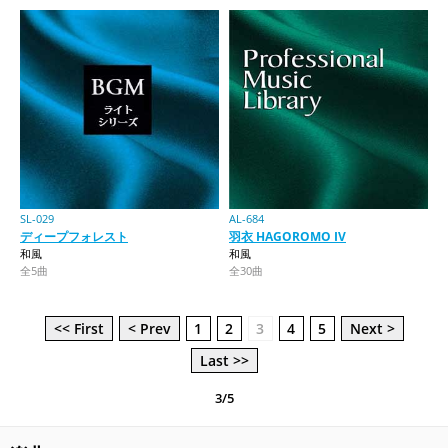
SL-029
AL-684
ディープフォレスト
羽衣 HAGOROMO IV
和風
和風
全5曲
全30曲
<< First
< Prev
1
2
3
4
5
Next >
Last >>
3/5