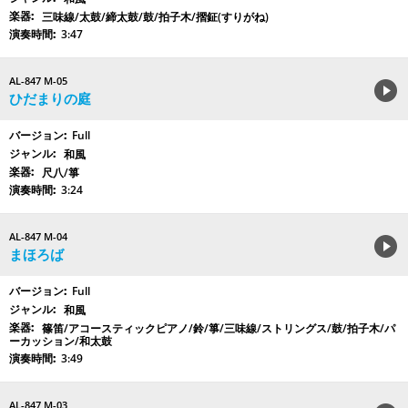
三味線/太鼓/締太鼓/鼓/拍子木/摺鉦(すりがね)
3:47
AL-847 M-05
ひだまりの庭
Full
和風
尺八/箏
3:24
AL-847 M-04
まほろば
Full
和風
篠笛/アコースティックピアノ/鈴/箏/三味線/ストリングス/鼓/拍子木/パ
ーカッション/和太鼓
3:49
AL-847 M-03