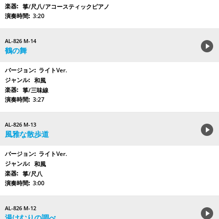
箏/尺八/アコースティックピアノ
3:20
AL-826 M-14
鶴の舞
ライトVer.
和風
箏/三味線
3:27
AL-826 M-13
風雅な散歩道
ライトVer.
和風
箏/尺八
3:00
AL-826 M-12
湯けむりの調べ