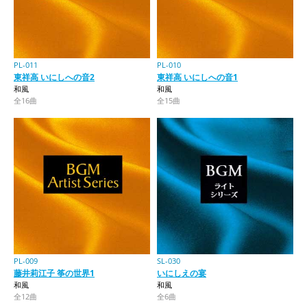
PL-011
PL-010
東祥高 いにしへの音2
東祥高 いにしへの音1
和風
和風
全16曲
全15曲
PL-009
SL-030
藤井莉江子 筝の世界1
いにしえの宴
和風
和風
全12曲
全6曲