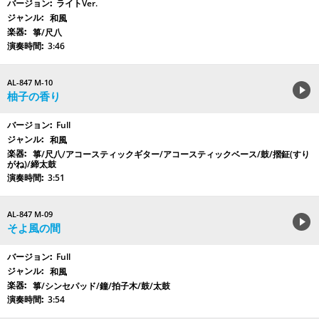
ライトVer.
和風
箏/尺八
3:46
AL-847 M-10
柚子の香り
Full
和風
箏/尺八/アコースティックギター/アコースティックベース/鼓/摺鉦(すり
がね)/締太鼓
3:51
AL-847 M-09
そよ風の間
Full
和風
箏/シンセパッド/鐘/拍子木/鼓/太鼓
3:54