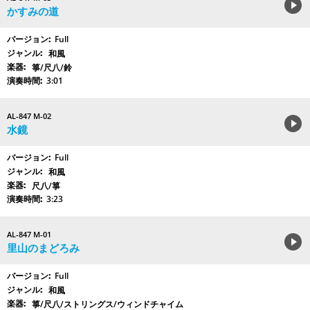
かすみの道
Full
和風
箏/尺八/鈴
3:01
AL-847 M-02
水鏡
Full
和風
尺八/箏
3:23
AL-847 M-01
里山のまどろみ
Full
和風
箏/尺八/ストリングス/ウィンドチャイム