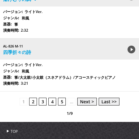
ライトVer.
和風
箏
2:32
AL-826 M-11
四季折々の詩
ライトVer.
和風
箏/大太鼓/小太鼓（スネアドラム）/アコースティックピアノ
3:21
1
2
3
4
5
…
Next >
Last >>
1/9
TOP