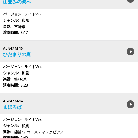
山並みの調べ
ライトVer.
和風
三味線
3:17
AL-847 M-15
ひだまりの庭
ライトVer.
和風
箏/尺八
3:23
AL-847 M-14
まほろば
ライトVer.
和風
篠笛/アコースティックピアノ
3:49