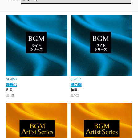
SL-058
SL-057
能舞台
雅の園
和風
和風
全5曲
全5曲