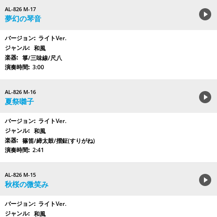
AL-826 M-17
夢幻の琴音
ライトVer.
和風
箏/三味線/尺八
3:00
AL-826 M-16
夏祭囃子
ライトVer.
和風
篠笛/締太鼓/摺鉦(すりがね)
2:41
AL-826 M-15
秋桜の微笑み
ライトVer.
和風