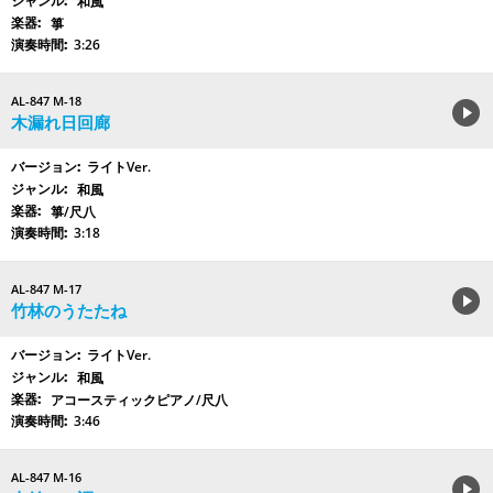
和風
箏
3:26
AL-847 M-18
木漏れ日回廊
ライトVer.
和風
箏/尺八
3:18
AL-847 M-17
竹林のうたたね
ライトVer.
和風
アコースティックピアノ/尺八
3:46
AL-847 M-16