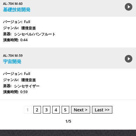
AL-704 M-60
基礎技術開発
Full
環境音楽
シンセベル/パンフルート
0:44
AL-704 M-59
宇宙開発
Full
環境音楽
シンセサイザー
0:59
1
2
3
4
5
Next >
Last >>
1/5