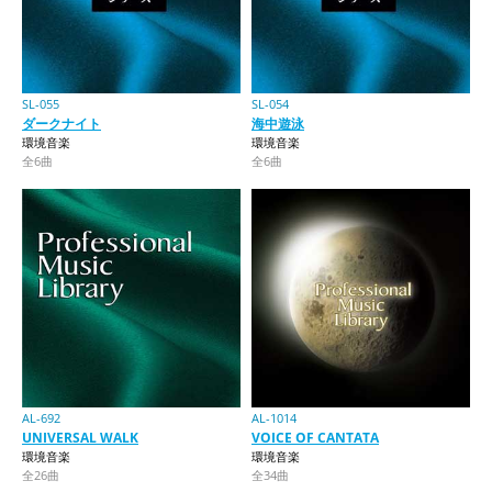
SL-055
SL-054
ダークナイト
海中遊泳
環境音楽
環境音楽
全6曲
全6曲
AL-692
AL-1014
UNIVERSAL WALK
VOICE OF CANTATA
環境音楽
環境音楽
全26曲
全34曲