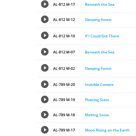
AL-812 M-17
Beneath the Sea
AL-812 M-12
Sleeping Forest
AL-812 M-10
If I Could Get There
AL-812 M-07
Beneath the Sea
AL-812 M-02
Sleeping Forest
AL-789 M-20
Invisible Comets
AL-789 M-19
Floating Stars
AL-789 M-18
Melting Snow
AL-789 M-17
Moon Rising on the Earth