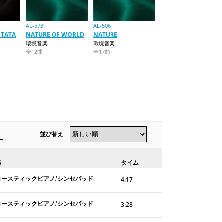
AL-573
AL-506
NTATA
NATURE OF WORLD
NATURE
環境音楽
環境音楽
全12曲
全17曲
並び替え
器
タイム
コースティックピアノ/シンセパッド
4:17
コースティックピアノ/シンセパッド
3:28