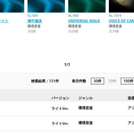
SL-054
AL-692
AL-1014
ナイト
海中遊泳
UNIVERSAL WALK
VOICE OF CA
環境音楽
環境音楽
環境音楽
全6曲
全26曲
全34曲
1/1
検索結果：131件
表示件数
30件
50件
100件
バージョン
ジャンル
楽
環境音楽
ア
ライトVer.
環境音楽
ア
ライトVer.