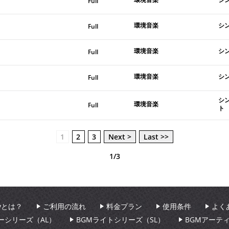
Full
環境音楽
シ
Full
環境音楽
シ
Full
環境音楽
シ
Full
シ
環境音楽
Full
ト
1
2
3
Next >
Last >>
1/3
aryとは？
ご利用の流れ
料金プラン
使用条件
よく
ーシリーズ（AL）
BGMライトシリーズ（SL）
BGMアーテ