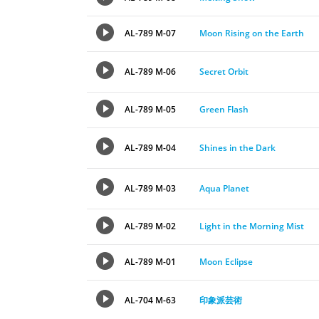
AL-789 M-07
Moon Rising on the Earth
AL-789 M-06
Secret Orbit
AL-789 M-05
Green Flash
AL-789 M-04
Shines in the Dark
AL-789 M-03
Aqua Planet
AL-789 M-02
Light in the Morning Mist
AL-789 M-01
Moon Eclipse
AL-704 M-63
印象派芸術