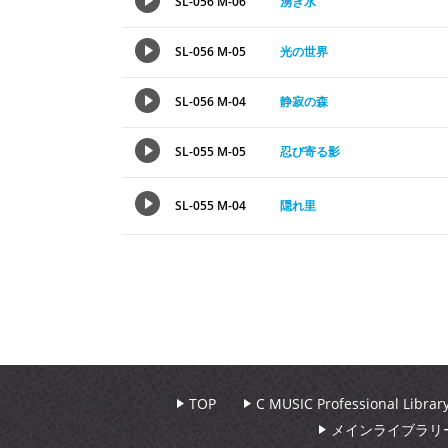
SL-056 M-06
湧き水
SL-056 M-05
光の世界
SL-056 M-04
静寂の森
SL-055 M-05
忍び寄る影
SL-055 M-04
隠れ里
TOP
C MUSIC Professional Libr
メインライブラリ