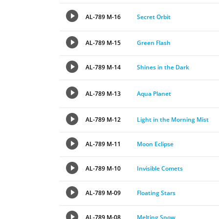
AL-789 M-16
Secret Orbit
AL-789 M-15
Green Flash
AL-789 M-14
Shines in the Dark
AL-789 M-13
Aqua Planet
AL-789 M-12
Light in the Morning Mist
AL-789 M-11
Moon Eclipse
AL-789 M-10
Invisible Comets
AL-789 M-09
Floating Stars
AL-789 M-08
Melting Snow