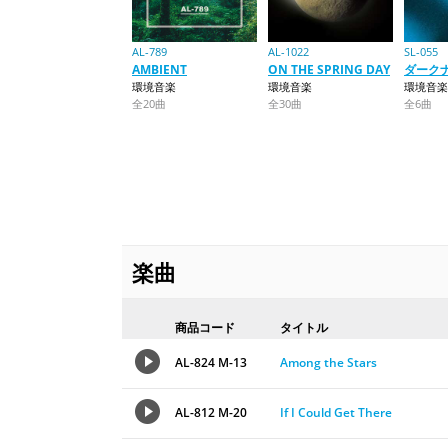
AL-789
AL-1022
SL-055
AMBIENT
ON THE SPRING DAY
ダーク
環境音楽
環境音楽
環境音楽
全20曲
全30曲
全6曲
楽曲
商品コード
タイトル
AL-824 M-13
Among the Stars
AL-812 M-20
If I Could Get There