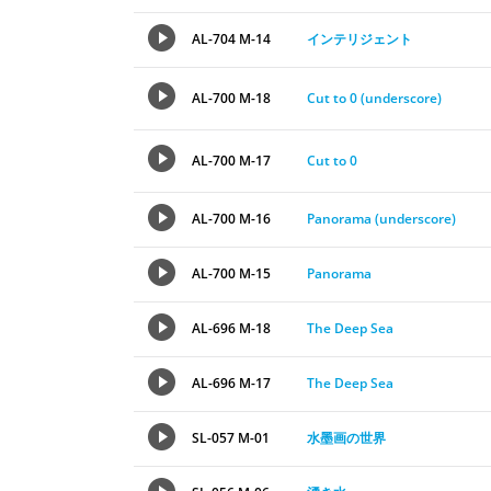
AL-704 M-14
インテリジェント
AL-700 M-18
Cut to 0 (underscore)
AL-700 M-17
Cut to 0
AL-700 M-16
Panorama (underscore)
AL-700 M-15
Panorama
AL-696 M-18
The Deep Sea
AL-696 M-17
The Deep Sea
SL-057 M-01
水墨画の世界