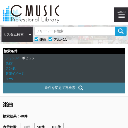
カスタム検索
楽曲
アルバム
検索条件
ジャンル
ポピュラー
楽器
テンポ
音楽イメージ
キー
条件を変えて再検索
楽曲
検索結果：40件
表示件数
30件
50件
100件