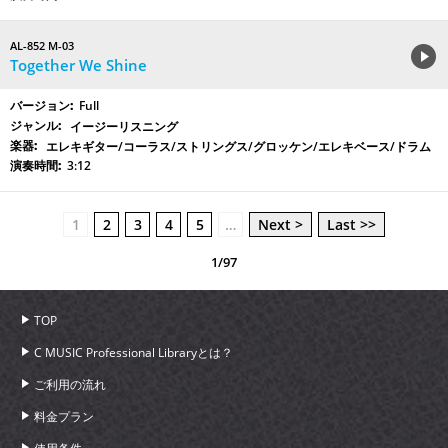
AL-852 M-03
Together We Shine
Full
イージーリスニング
エレキギター/コーラス/ストリングス/グロッケン/エレキベース/ドラム
3:12
1
2
3
4
5
…
Next >
Last >>
1/97
TOP
C MUSIC Professional Libraryとは？
ご利用の流れ
料金プラン