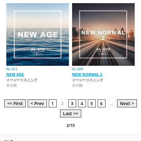
AL-812
AL-808
NEW AGE
NEW NORMAL 2
イージーリスニング
イージーリスニング
全20曲
全20曲
<< First
< Prev
1
2
3
4
5
6
…
Next >
Last >>
2/15