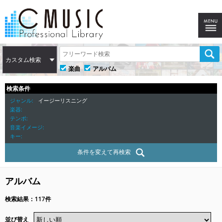
カスタム検索
楽曲
アルバム
検索条件
ジャンル
イージーリスニング
楽器
テンポ
音楽イメージ
キー
条件を変えて再検索
アルバム
検索結果：117件
並び替え