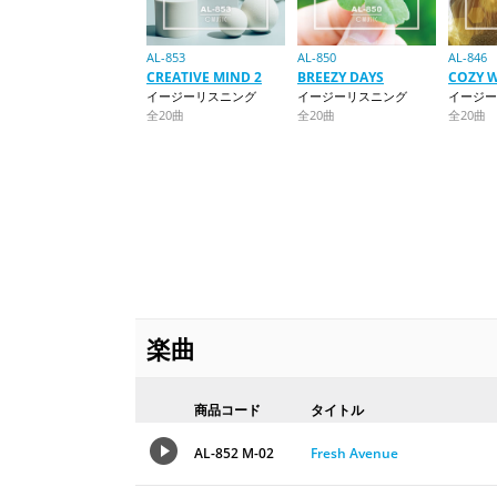
AL-853
AL-850
AL-846
CREATIVE MIND 2
BREEZY DAYS
COZY 
イージーリスニング
イージーリスニング
イージー
全20曲
全20曲
全20曲
楽曲
商品コード
タイトル
AL-852 M-02
Fresh Avenue