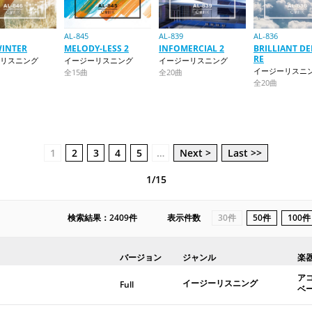
AL-845
AL-839
AL-836
WINTER
MELODY-LESS 2
INFOMERCIAL 2
BRILLIANT D
RE
リスニング
イージーリスニング
イージーリスニング
イージーリスニ
全15曲
全20曲
全20曲
1
2
3
4
5
…
Next >
Last >>
1/15
検索結果：2409件
表示件数
30件
50件
100件
バージョン
ジャンル
楽
ア
イージーリスニング
Full
ベ