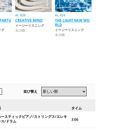
AL-828
AL-824
EPARTU
CREATIVE MIND
THE LIGHT NEW WO
RLD
イージーリスニング
ング
イージーリスニング
全20曲
全20曲
並び替え
器
タイム
コースティックピアノ/ストリングス/エレキ
3:06
ース/ドラム