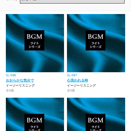
SL-048
SL-047
おおらかな気分で
心洗われる時
イージーリスニング
イージーリスニング
全6曲
全6曲