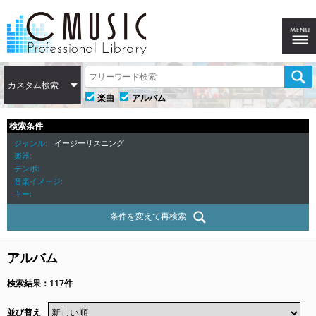
カスタム検索
楽曲
アルバム
検索条件
ジャンル
イージーリスニング
楽器
テンポ
音楽イメージ
キー
条件を変えて再検索
アルバム
検索結果：117件
並び替え