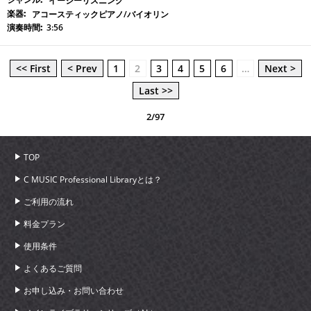
イージーリスニング
アコースティックピアノ/バイオリン
3:56
<< First
< Prev
1
2
3
4
5
6
…
Next >
Last >>
2/97
TOP
C MUSIC Professional Libraryとは？
ご利用の流れ
料金プラン
使用条件
よくあるご質問
お申し込み・お問い合わせ