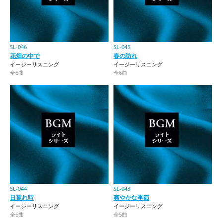
SL-046
SL-045
花畑の中で
春の訪れ
イージーリスニング
イージーリスニング
全6曲
全6曲
SL-044
SL-043
日暮れ時
爽やかな季節
イージーリスニング
イージーリスニング
全6曲
全5曲