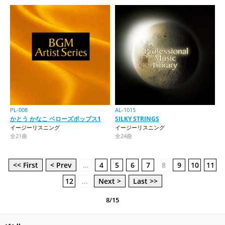
PL-008
AL-1015
かとう かなこ ベローズポップス1
SILKY STRINGS
イージーリスニング
イージーリスニング
全21曲
全24曲
<< First
< Prev
…
4
5
6
7
8
9
10
11
12
…
Next >
Last >>
8/15