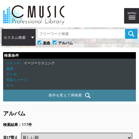
カスタム検索
楽曲
アルバム
検索条件
ジャンル
イージーリスニング
楽器
テンポ
音楽イメージ
キー
条件を変えて再検索
アルバム
検索結果：117件
並び替え