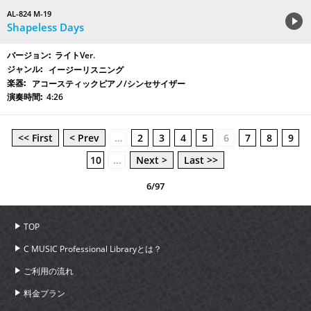
AL-824 M-19
Shapeless Days
ライトVer.
イージーリスニング
アコースティックピアノ/シンセサイザー
4:26
<< First
< Prev
…
2
3
4
5
6
7
8
9
10
…
Next >
Last >>
6/97
TOP
C MUSIC Professional Libraryとは？
ご利用の流れ
料金プラン