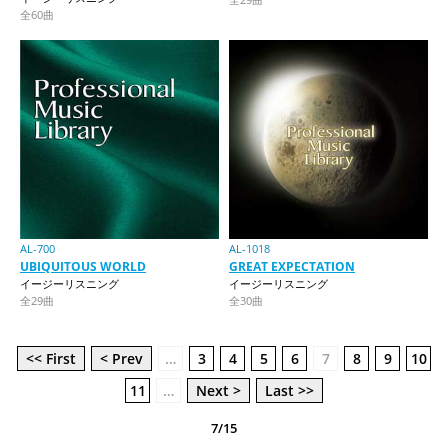
全60曲
AL-700
AL-1018
UBIQUITOUS WORLD
GREAT EXPECTATION
イージーリスニング
イージーリスニング
全29曲
全30曲
<< First
< Prev
…
3
4
5
6
7
8
9
10
11
…
Next >
Last >>
7/15