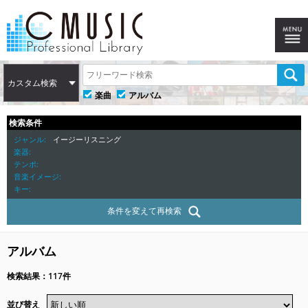
カスタム検索
楽曲
アルバム
検索条件
ジャンル
イージーリスニング
楽器
テンポ
音楽イメージ
キー
条件を変えて再検索
アルバム
検索結果：117件
並び替え