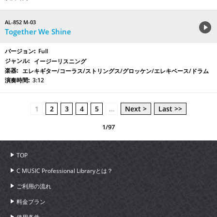
AL-852 M-03
Together We Shine
Full
イージーリスニング
エレキギター/コーラス/ストリングス/グロッケン/エレキベース/ドラム
3:12
1
2
3
4
5
…
Next >
Last >>
1/97
TOP
C MUSIC Professional Libraryとは？
ご利用の流れ
料金プラン