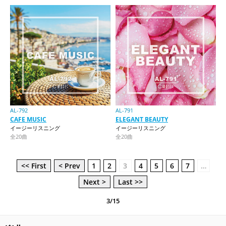
AL-792
AL-791
CAFE MUSIC
ELEGANT BEAUTY
イージーリスニング
イージーリスニング
全20曲
全20曲
<< First
< Prev
1
2
3
4
5
6
7
…
Next >
Last >>
3/15