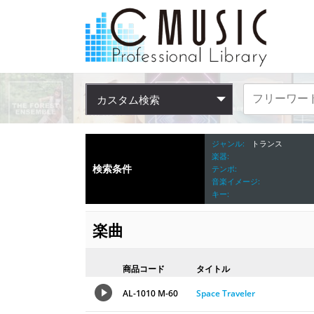
カスタム検索
ジャンル
トランス
楽器
検索条件
テンポ
音楽イメージ
キー
楽曲
商品コード
タイトル
AL-1010 M-60
Space Traveler