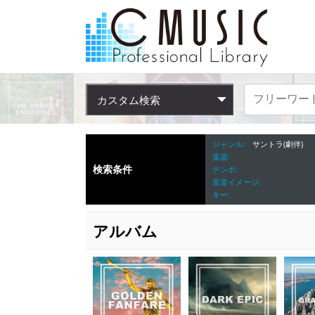
カスタム検索
ジャンル
サントラ(劇伴)
楽器
検索条件
テンポ
音楽イメージ
キー
アルバム