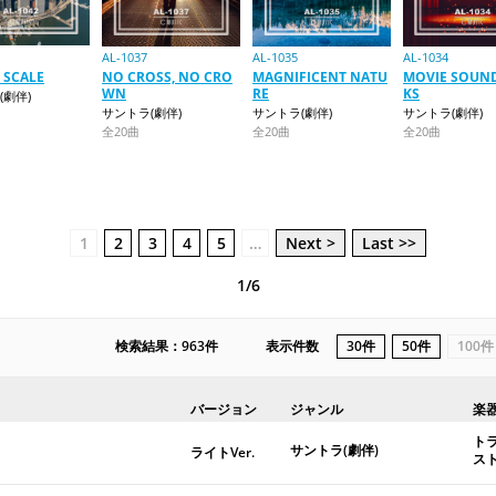
AL-1037
AL-1035
AL-1034
 SCALE
NO CROSS, NO CRO
MAGNIFICENT NATU
MOVIE SOUN
WN
RE
KS
(劇伴)
サントラ(劇伴)
サントラ(劇伴)
サントラ(劇伴)
全20曲
全20曲
全20曲
1
2
3
4
5
…
Next >
Last >>
1/6
検索結果：963件
表示件数
30件
50件
100件
バージョン
ジャンル
楽
ト
サントラ(劇伴)
ライトVer.
ス