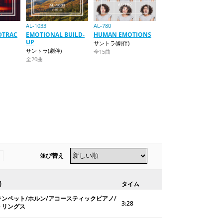
AL-1033
AL-780
DTRAC
EMOTIONAL BUILD-
HUMAN EMOTIONS
UP
サントラ(劇伴)
サントラ(劇伴)
全15曲
全20曲
並び替え
器
タイム
ランペット/ホルン/アコースティックピアノ/
3:28
トリングス