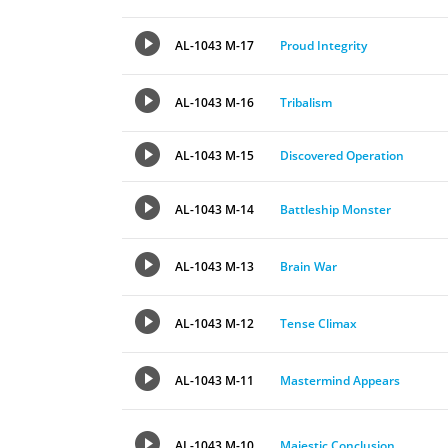
AL-1043 M-17
Proud Integrity
AL-1043 M-16
Tribalism
AL-1043 M-15
Discovered Operation
AL-1043 M-14
Battleship Monster
AL-1043 M-13
Brain War
AL-1043 M-12
Tense Climax
AL-1043 M-11
Mastermind Appears
AL-1043 M-10
Majestic Conclusion