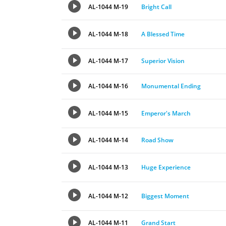
AL-1044 M-19
Bright Call
AL-1044 M-18
A Blessed Time
AL-1044 M-17
Superior Vision
AL-1044 M-16
Monumental Ending
AL-1044 M-15
Emperor's March
AL-1044 M-14
Road Show
AL-1044 M-13
Huge Experience
AL-1044 M-12
Biggest Moment
AL-1044 M-11
Grand Start