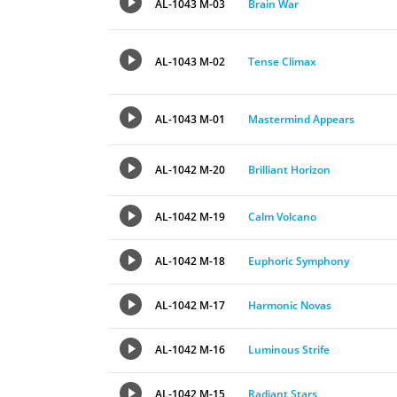
AL-1043 M-03
Brain War
AL-1043 M-02
Tense Climax
AL-1043 M-01
Mastermind Appears
AL-1042 M-20
Brilliant Horizon
AL-1042 M-19
Calm Volcano
AL-1042 M-18
Euphoric Symphony
AL-1042 M-17
Harmonic Novas
AL-1042 M-16
Luminous Strife
AL-1042 M-15
Radiant Stars