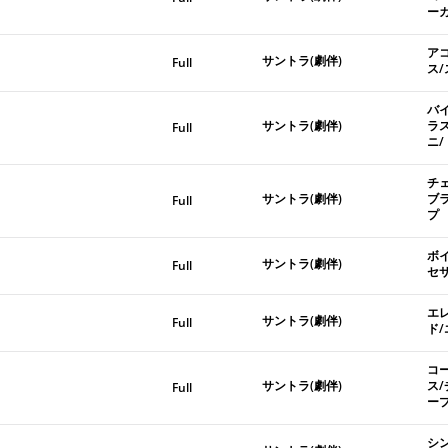
ー
ア
サントラ(劇伴)
Full
ス
バ
サントラ(劇伴)
ラ
Full
ニ
チ
サントラ(劇伴)
ブ
Full
プ
ボ
サントラ(劇伴)
Full
セ
エ
サントラ(劇伴)
Full
ド
コ
サントラ(劇伴)
ス
Full
ー
シ