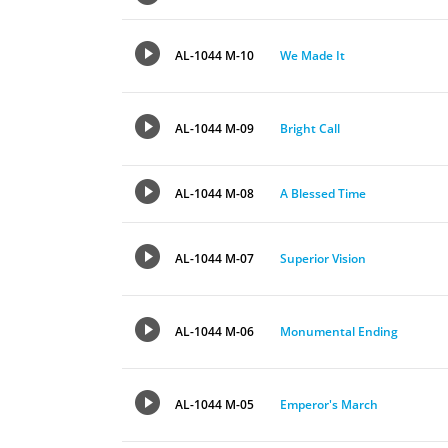
AL-1044 M-10
We Made It
AL-1044 M-09
Bright Call
AL-1044 M-08
A Blessed Time
AL-1044 M-07
Superior Vision
AL-1044 M-06
Monumental Ending
AL-1044 M-05
Emperor's March