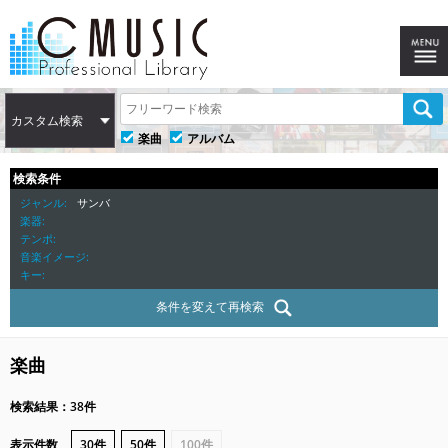
カスタム検索
楽曲
アルバム
検索条件
ジャンル
サンバ
楽器
テンポ
音楽イメージ
キー
条件を変えて再検索
楽曲
検索結果：38件
表示件数
30件
50件
100件