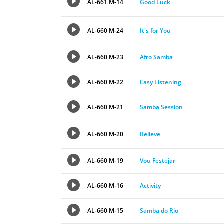
AL-661 M-14
Good Luck
AL-660 M-24
It's for You
AL-660 M-23
Afro Samba
AL-660 M-22
Easy Listening
AL-660 M-21
Samba Session
AL-660 M-20
Believe
AL-660 M-19
Vou Festejar
AL-660 M-16
Activity
AL-660 M-15
Samba do Rio