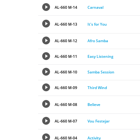
AL-660 M-14
Carnaval
AL-660 M-13
It's for You
AL-660 M-12
Afro Samba
AL-660 M-11
Easy Listening
AL-660 M-10
Samba Session
AL-660 M-09
Third Wind
AL-660 M-08
Believe
AL-660 M-07
Vou Festejar
AL-660 M-04
Activity