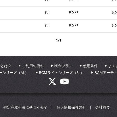
サンバ
シ
Full
サンバ
シ
Full
1/1
aryとは？
ご利用の流れ
料金プラン
使用条件
よく
ーシリーズ（AL）
BGMライトシリーズ（SL）
BGMアーテ
特定商取引法に基づく表記
個人情報保護方針
会社概要