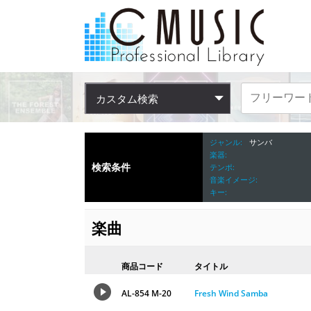
カスタム検索
ジャンル
サンバ
楽器
検索条件
テンポ
音楽イメージ
キー
楽曲
商品コード
タイトル
AL-854 M-20
Fresh Wind Samba