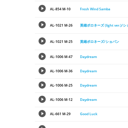
AL-854 M-10
Fresh Wind Samba
AL-1021 M-26
英雄ポロネーズ (light ver.)/
AL-1021 M-25
英雄ポロネーズ/ショパン
AL-1006 M-47
Daydream
AL-1006 M-36
Daydream
AL-1006 M-25
Daydream
AL-1006 M-12
Daydream
AL-661 M-29
Good Luck