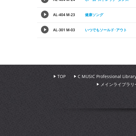
AL-404 M-23
健康ソング
AL-301 M-03
いつでもソールド･アウト
TOP
C MUSIC Professional Libr
メインライブラリ