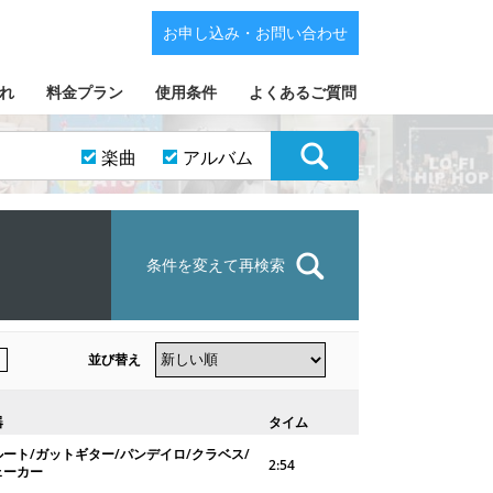
お申し込み・お問い合わせ
れ
料金プラン
使用条件
よくあるご質問
楽曲
アルバム
条件を変えて再検索
並び替え
器
タイム
ルート/ガットギター/パンデイロ/クラベス/
2:54
ェーカー