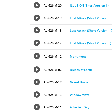
AL-626 M-20
ILLUSION (Short Version I )
AL-626 M-19
Last Attack (Short Version III 
AL-626 M-18
Last Attack (Short Version II 
AL-626 M-17
Last Attack (Short Version I )
AL-626 M-12
Monument
AL-626 M-02
Breath of Earth
AL-625 M-17
Grand Finale
AL-625 M-13
Window View
AL-625 M-11
A Perfect Day