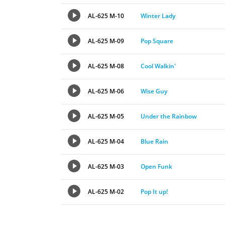
AL-625 M-10
Winter Lady
AL-625 M-09
Pop Square
AL-625 M-08
Cool Walkin'
AL-625 M-06
Wise Guy
AL-625 M-05
Under the Rainbow
AL-625 M-04
Blue Rain
AL-625 M-03
Open Funk
AL-625 M-02
Pop It up!