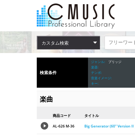
カスタム検索
ジャンル
ブリッジ
楽器
検索条件
テンポ
音楽イメージ
キー
楽曲
商品コード
タイトル
AL-626 M-36
Big Generator (60″ Version II 