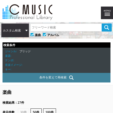
カスタム検索
楽曲
アルバム
検索条件
ジャンル
ブリッジ
楽器
テンポ
音楽イメージ
キー
条件を変えて再検索
楽曲
検索結果：27件
表示件数
30件
50件
100件