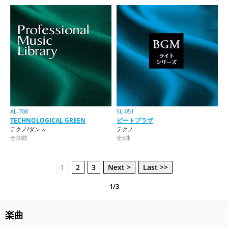
AL-708
SL-051
TECHNOLOGICAL GREEN
ビートプラザ
テクノ/ダンス
テクノ
全30曲
全6曲
1
2
3
Next >
Last >>
1/3
楽曲