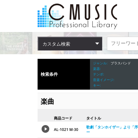
カスタム検索
ジャンル
ブラスバンド
楽器
検索条件
テンポ
音楽イメージ
キー
楽曲
商品コード
タイトル
歌劇「タンホイザー」より「序曲」より
AL-1021 M-30
ー