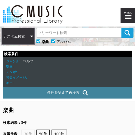
カスタム検索
楽曲
アルバム
検索条件
ジャンル
ワルツ
楽器
テンポ
音楽イメージ
キー
条件を変えて再検索
楽曲
検索結果：3件
表示件数
30件
50件
100件