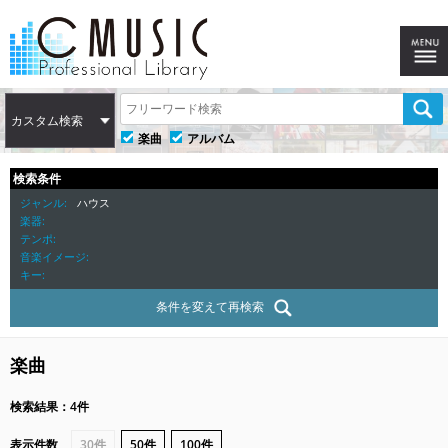
カスタム検索
楽曲
アルバム
検索条件
ジャンル
ハウス
楽器
テンポ
音楽イメージ
キー
条件を変えて再検索
楽曲
検索結果：4件
表示件数
30件
50件
100件