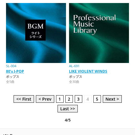
SL-004
AL-691
80’s J-POP
LIKE VIOLENT WINDS
ポップス
ポップス
全5曲
全30曲
<< First
< Prev
1
2
3
4
5
Next >
Last >>
4/5