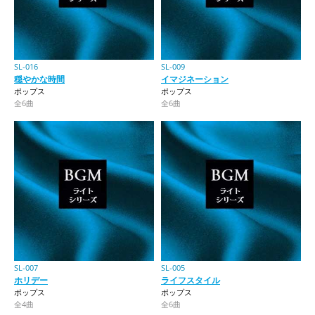
SL-016
SL-009
穏やかな時間
イマジネーション
ポップス
ポップス
全6曲
全6曲
SL-007
SL-005
ホリデー
ライフスタイル
ポップス
ポップス
全4曲
全6曲