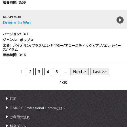
3:59
AL-849 M-10
Driven to Win
Full
ポップス
バイオリン/ブラス/エレキギター/アコースティックピアノ/エレキベー
ス/ドラム
3:16
1
2
3
4
5
…
Next >
Last >>
1/30
TOP
C MUSIC Professional Libraryとは？
ご利用の流れ
料金プラン