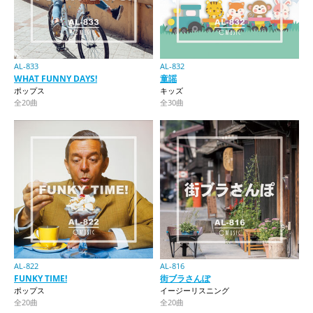
AL-833
AL-832
WHAT FUNNY DAYS!
童謡
ポップス
キッズ
全20曲
全30曲
AL-822
AL-816
FUNKY TIME!
街ブラさんぽ
ポップス
イージーリスニング
全20曲
全20曲