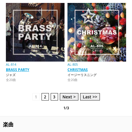
AL-814
AL-805
BRASS PARTY
CHRISTMAS
ジャズ
イージーリスニング
全20曲
全20曲
1
2
3
Next >
Last >>
1/3
楽曲