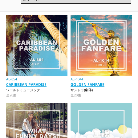
AL-854
AL-1044
CARIBBEAN PARADISE
GOLDEN FANFARE
ワールドミュージック
サントラ(劇伴)
全20曲
全20曲