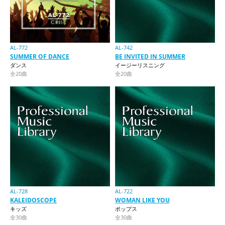
AL-772
AL-742
SUMMER OF DANCE
BE INVITED IN SUMMER
ダンス
イージーリスニング
全20曲
全20曲
AL-728
AL-722
KALEIDOSCOPE
WOMAN LIKE YOU
キッズ
ポップス
全30曲
全30曲