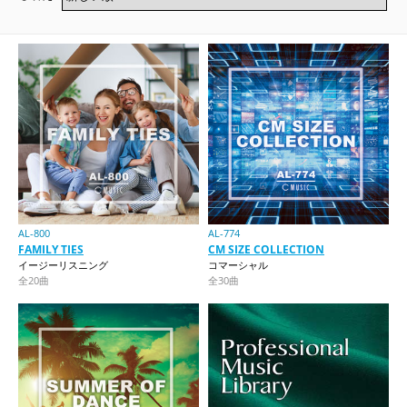
AL-800
AL-774
FAMILY TIES
CM SIZE COLLECTION
イージーリスニング
コマーシャル
全20曲
全30曲