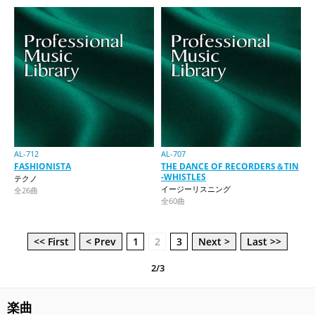
AL-712
AL-707
FASHIONISTA
THE DANCE OF RECORDERS＆TIN
-WHISTLES
テクノ
イージーリスニング
全26曲
全60曲
<< First
< Prev
1
2
3
Next >
Last >>
2/3
楽曲