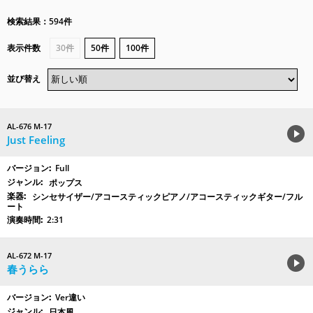
検索結果：594件
表示件数
30件
50件
100件
並び替え
AL-676 M-17
Just Feeling
Full
ポップス
シンセサイザー/アコースティックピアノ/アコースティックギター/フル
ート
2:31
AL-672 M-17
春うらら
Ver違い
日本風