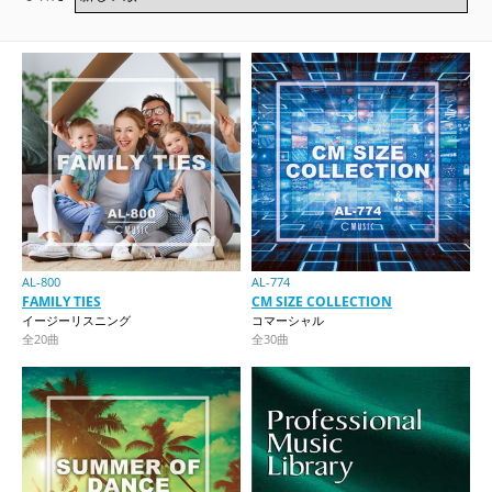
AL-800
AL-774
FAMILY TIES
CM SIZE COLLECTION
イージーリスニング
コマーシャル
全20曲
全30曲