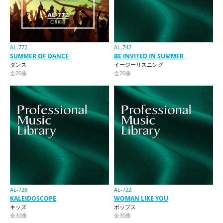
AL-772
AL-742
SUMMER OF DANCE
BE INVITED IN SUMMER
ダンス
イージーリスニング
全20曲
全20曲
AL-728
AL-722
KALEIDOSCOPE
WOMAN LIKE YOU
キッズ
ポップス
全30曲
全30曲