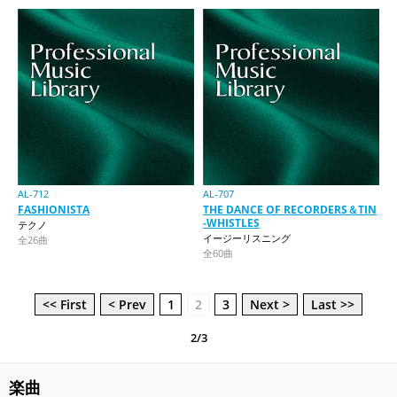
AL-712
AL-707
FASHIONISTA
THE DANCE OF RECORDERS＆TIN
-WHISTLES
テクノ
イージーリスニング
全26曲
全60曲
<< First
< Prev
1
2
3
Next >
Last >>
2/3
楽曲