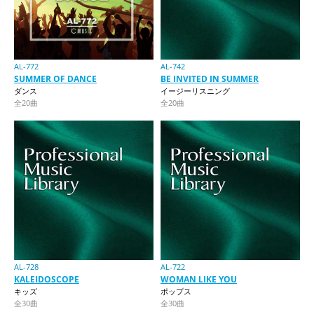
AL-772
AL-742
SUMMER OF DANCE
BE INVITED IN SUMMER
ダンス
イージーリスニング
全20曲
全20曲
AL-728
AL-722
KALEIDOSCOPE
WOMAN LIKE YOU
キッズ
ポップス
全30曲
全30曲