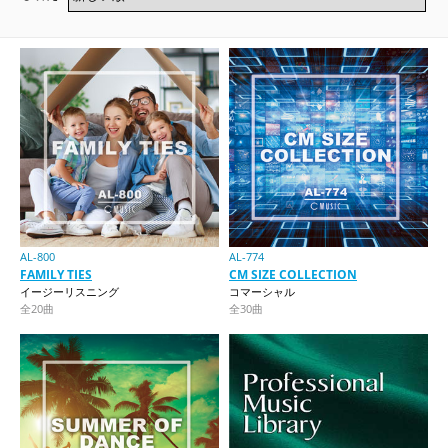
AL-800
AL-774
FAMILY TIES
CM SIZE COLLECTION
イージーリスニング
コマーシャル
全20曲
全30曲