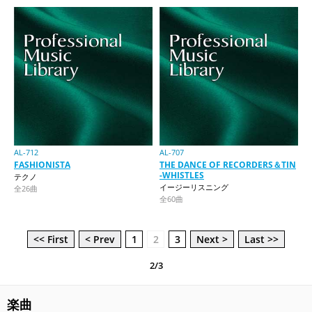
AL-712
AL-707
FASHIONISTA
THE DANCE OF RECORDERS＆TIN
-WHISTLES
テクノ
イージーリスニング
全26曲
全60曲
<< First
< Prev
1
2
3
Next >
Last >>
2/3
楽曲