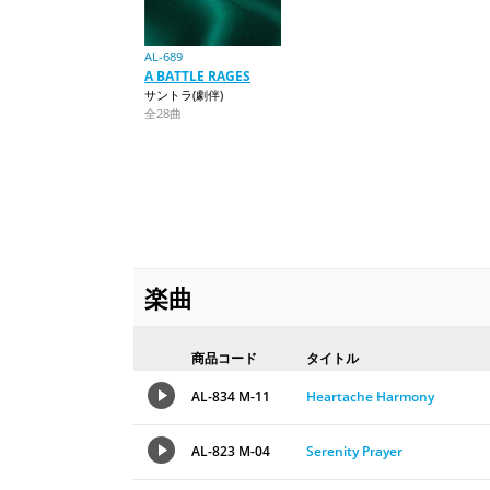
AL-689
A BATTLE RAGES
サントラ(劇伴)
全28曲
楽曲
商品コード
タイトル
AL-834 M-11
Heartache Harmony
AL-823 M-04
Serenity Prayer