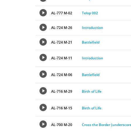
AL-777 M-02
Telop 002
AL-724 M-26
Introduction
AL-724 M-21
Battlefield
AL-724 M-11
Introduction
AL-724 M-06
Battlefield
AL-716 M-29
Birth of Life
AL-716 M-15
Birth of Life
AL-700 M-20
Cross the Border (underscore