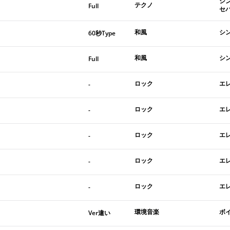
シ
テクノ
Full
セ
和風
シン
60秒Type
和風
シン
Full
ロック
エ
-
ロック
エ
-
ロック
エ
-
ロック
エ
-
ロック
エ
-
環境音楽
ボ
Ver違い