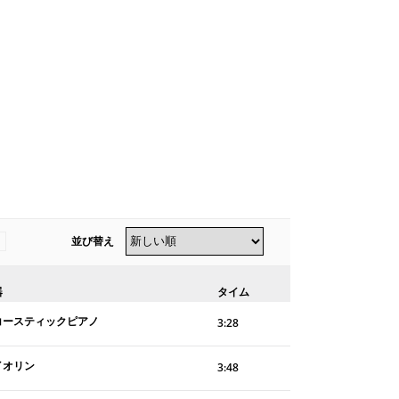
並び替え
器
タイム
コースティックピアノ
3:28
イオリン
3:48