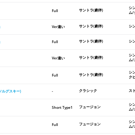
シ
サントラ(劇伴)
Full
ム
サントラ(劇伴)
シ
k
Ver違い
サントラ(劇伴)
シ
k
Full
シ
サントラ(劇伴)
Ver違い
ム
シ
サントラ(劇伴)
Full
ク
クラシック
ス
ソルグスキー)
-
シ
フュージョン
Short Type1
ム
シ
フュージョン
Full
ム