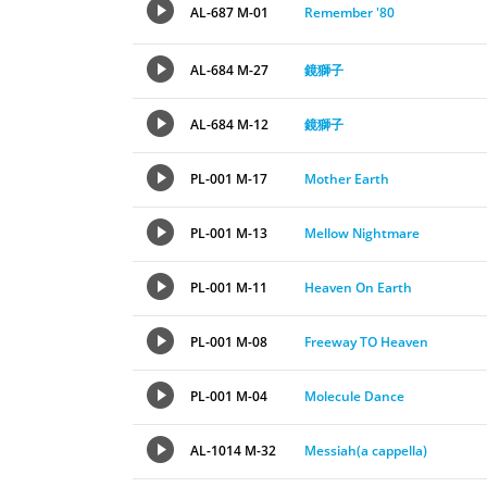
AL-687 M-01
Remember '80
AL-684 M-27
鏡獅子
AL-684 M-12
鏡獅子
PL-001 M-17
Mother Earth
PL-001 M-13
Mellow Nightmare
PL-001 M-11
Heaven On Earth
PL-001 M-08
Freeway TO Heaven
PL-001 M-04
Molecule Dance
AL-1014 M-32
Messiah(a cappella)