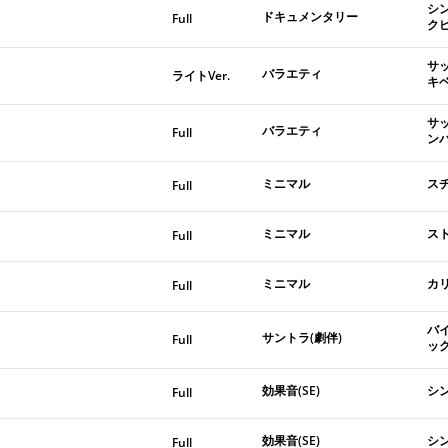
シ
ドキュメンタリー
Full
ク
サ
バラエティ
ライトVer.
キ
サ
バラエティ
Full
ン
ミニマル
ス
Full
ミニマル
ス
Full
ミニマル
カ
Full
バ
サントラ(劇伴)
Full
ッ
効果音(SE)
シ
Full
効果音(SE)
シ
Full