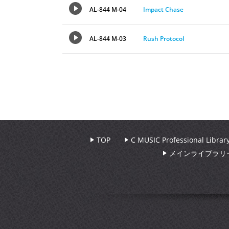
AL-844 M-04
Impact Chase
AL-844 M-03
Rush Protocol
TOP
C MUSIC Professional Libr
メインライブラリ