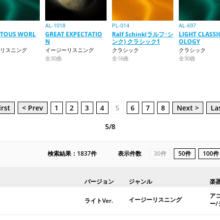
AL-1018
PL-014
AL-697
ITOUS WORL
GREAT EXPECTATIO
Ralf Schink(ラルフ･シ
LIGHT CLASSI
N
ンク) クラシック1
OLOGY
リスニング
イージーリスニング
クラシック
クラシック
全30曲
全16曲
全30曲
irst
< Prev
1
2
3
4
5
6
7
8
Next >
La
5/8
検索結果：1837件
表示件数
30件
50件
100件
バージョン
ジャンル
楽
ア
イージーリスニング
ライトVer.
ー