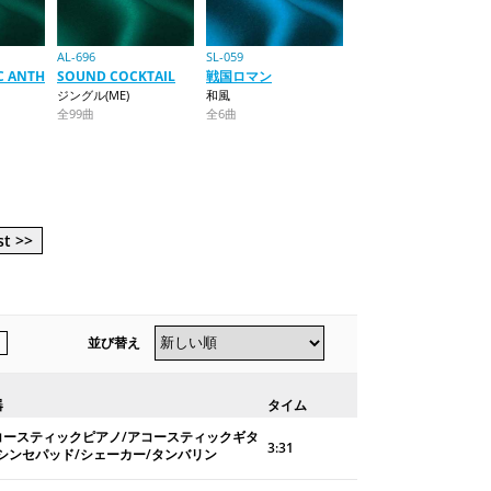
AL-696
SL-059
C ANTH
SOUND COCKTAIL
戦国ロマン
ジングル(ME)
和風
全99曲
全6曲
st >>
並び替え
器
タイム
コースティックピアノ/アコースティックギタ
3:31
/シンセパッド/シェーカー/タンバリン