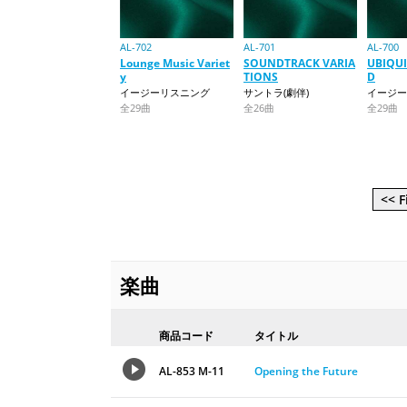
AL-702
AL-701
AL-700
Lounge Music Variet
SOUNDTRACK VARIA
UBIQU
y
TIONS
D
イージーリスニング
サントラ(劇伴)
イージー
全29曲
全26曲
全29曲
<< F
楽曲
商品コード
タイトル
AL-853 M-11
Opening the Future