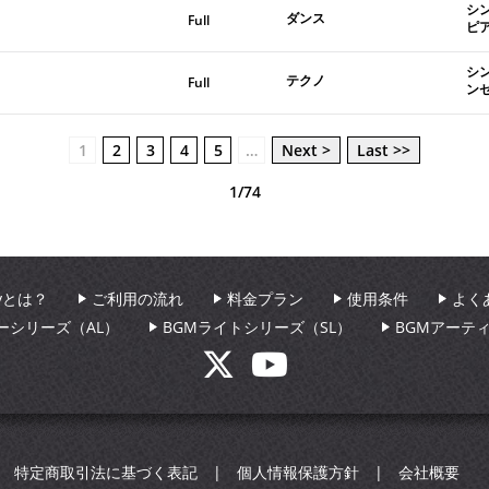
シ
ダンス
Full
ピ
シ
テクノ
Full
ン
1
2
3
4
5
…
Next >
Last >>
1/74
aryとは？
ご利用の流れ
料金プラン
使用条件
よく
ーシリーズ（AL）
BGMライトシリーズ（SL）
BGMアーテ
特定商取引法に基づく表記
個人情報保護方針
会社概要