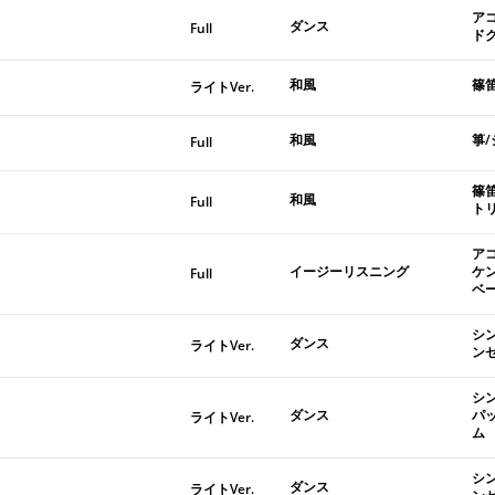
ア
ダンス
Full
ド
和風
篠
ライトVer.
和風
箏/
Full
篠
和風
Full
ト
ア
イージーリスニング
ケ
Full
ベ
シ
ダンス
ライトVer.
ン
シ
ダンス
パ
ライトVer.
ム
シ
ダンス
ライトVer.