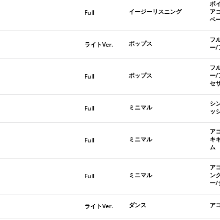
ボ
イージーリスニング
ア
Full
ベ
フ
ポップス
ライトVer.
ー
フ
ポップス
ー
Full
セ
シ
ミニマル
Full
ッ
ア
ミニマル
キ
Full
ム
ア
ミニマル
ン
Full
ー
ダンス
ア
ライトVer.