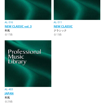
AL-516
AL-511
NEW CLASSIC vol. 3
NEW CLASSIC
和風
クラシック
全17曲
全13曲
AL-403
JAPAN
和風
全29曲