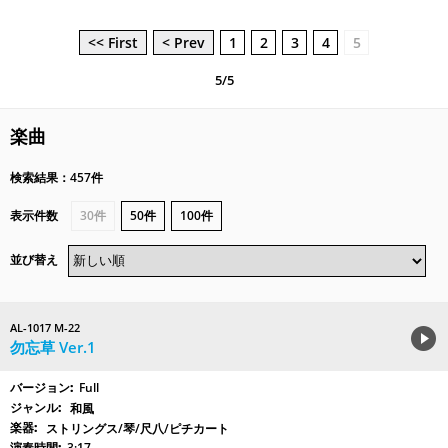
<< First
< Prev
1
2
3
4
5
5/5
楽曲
検索結果：457件
表示件数
30件
50件
100件
並び替え
AL-1017 M-22
勿忘草 Ver.1
Full
和風
ストリングス/琴/尺八/ピチカート
3:17