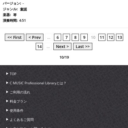
-
童謡
琴
4:51
<< First
< Prev
…
6
7
8
9
10
11
12
13
14
…
Next >
Last >>
10/19
TOP
C MUSIC Professional Libraryとは？
ご利用の流れ
料金プラン
使用条件
よくあるご質問