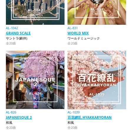
AL-1042
AL-831
GRAND SCALE
WORLD MIX
サントラ(劇伴)
ワールドミュージック
全20曲
全20曲
AL-826
AL-1039
JAPANESQUE 2
百花繚乱 HYAKKARYORAN
和風
和風
全20曲
全20曲