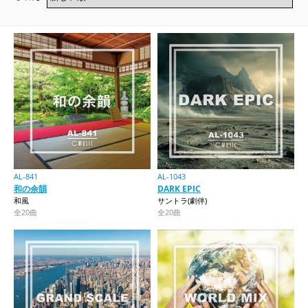
AL-841
AL-1043
和の余韻
DARK EPIC
和風
サントラ(劇伴)
全20曲
全20曲