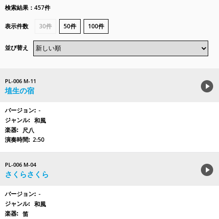
検索結果：457件
表示件数
30件
50件
100件
並び替え
PL-006 M-11
埴生の宿
-
和風
尺八
2:50
PL-006 M-04
さくらさくら
-
和風
笛