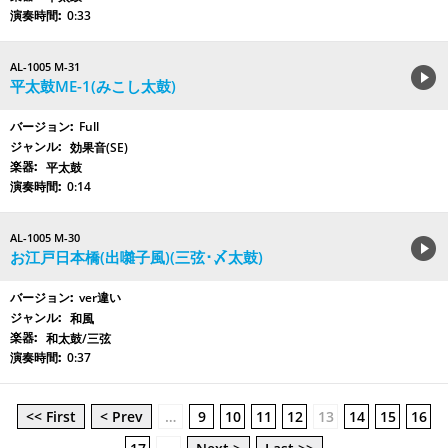
0:33
AL-1005 M-31
平太鼓ME-1(みこし太鼓)
Full
効果音(SE)
平太鼓
0:14
AL-1005 M-30
お江戸日本橋(出囃子風)(三弦･〆太鼓)
ver違い
和風
和太鼓/三弦
0:37
<< First
< Prev
…
9
10
11
12
13
14
15
16