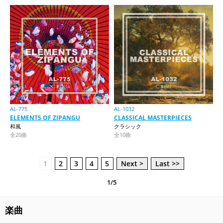
AL-775
AL-1032
ELEMENTS OF ZIPANGU
CLASSICAL MASTERPIECES
和風
クラシック
全20曲
全10曲
1
2
3
4
5
Next >
Last >>
1/5
楽曲