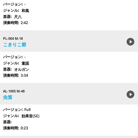
-
和風
尺八
2:42
PL-004 M-18
こきりこ節
-
童謡
オルガン
3:34
AL-1005 M-48
虫笛
Full
効果音(SE)
0:23