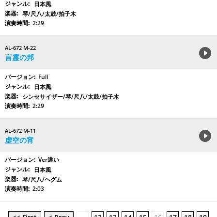
日本風
琴/尺八/太鼓/拍子木
2:29
AL-672 M-22
言霊の邦
Full
日本風
シンセサイザー/琴/尺八/太鼓/拍子木
2:29
AL-672 M-11
虚空の宵
Ver違い
日本風
琴/尺八/ヘグム
2:03