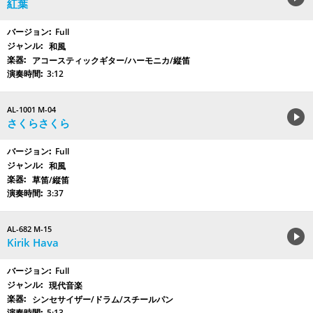
紅葉
Full
和風
アコースティックギター/ハーモニカ/縦笛
3:12
AL-1001 M-04
さくらさくら
Full
和風
草笛/縦笛
3:37
AL-682 M-15
Kirik Hava
Full
現代音楽
シンセサイザー/ドラム/スチールパン
5:13