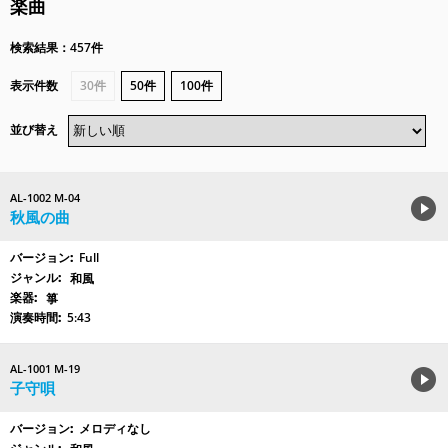
楽曲
検索結果：457件
表示件数
30件
50件
100件
並び替え
AL-1002 M-04
秋風の曲
Full
和風
箏
5:43
AL-1001 M-19
子守唄
メロディなし