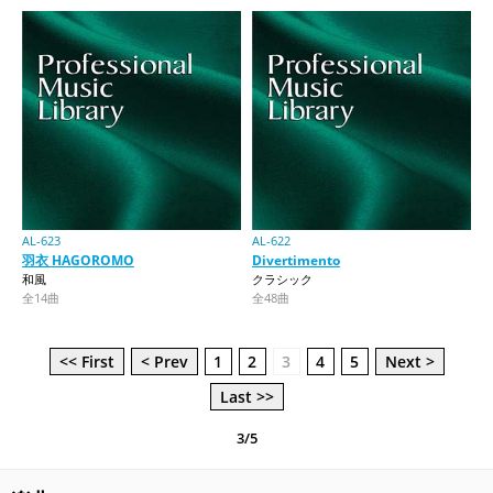
AL-623
AL-622
羽衣 HAGOROMO
Divertimento
和風
クラシック
全14曲
全48曲
<< First
< Prev
1
2
3
4
5
Next >
Last >>
3/5