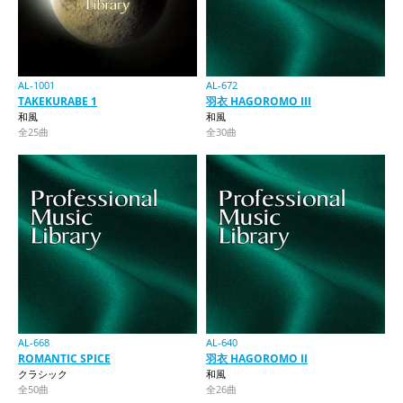
AL-1001
AL-672
TAKEKURABE 1
羽衣 HAGOROMO III
和風
和風
全25曲
全30曲
AL-668
AL-640
ROMANTIC SPICE
羽衣 HAGOROMO II
クラシック
和風
全50曲
全26曲