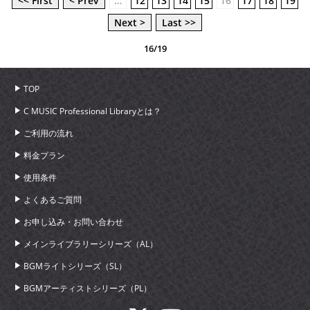
<< First
< Prev
…
12
13
14
15
16
17
18
19
Next >
Last >>
16/19
TOP
C MUSIC Professional Libraryとは？
ご利用の流れ
料金プラン
使用条件
よくあるご質問
お申し込み・お問い合わせ
メインライブラリーシリーズ（AL）
BGMライトシリーズ（SL）
BGMアーティストシリーズ（PL）