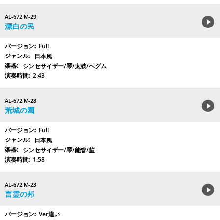
AL-672 M-29
漂白の民
Full
日本風
シンセサイザー/琴/太鼓/ヘグム
2:43
AL-672 M-28
荒城の園
Full
日本風
シンセサイザー/琴/能管/笙
1:58
AL-672 M-23
言霊の邦
Ver違い