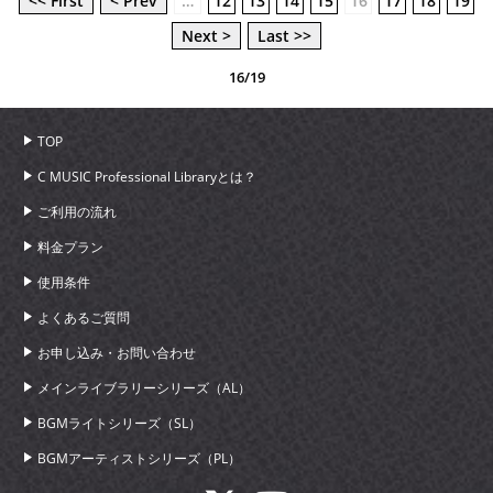
<< First
< Prev
…
12
13
14
15
16
17
18
19
Next >
Last >>
16/19
TOP
C MUSIC Professional Libraryとは？
ご利用の流れ
料金プラン
使用条件
よくあるご質問
お申し込み・お問い合わせ
メインライブラリーシリーズ（AL）
BGMライトシリーズ（SL）
BGMアーティストシリーズ（PL）