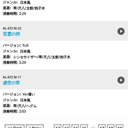
日本風
琴/尺八/太鼓/拍子木
2:29
AL-672 M-22
言霊の邦
Full
日本風
シンセサイザー/琴/尺八/太鼓/拍子木
2:29
AL-672 M-11
虚空の宵
Ver違い
日本風
琴/尺八/ヘグム
2:03