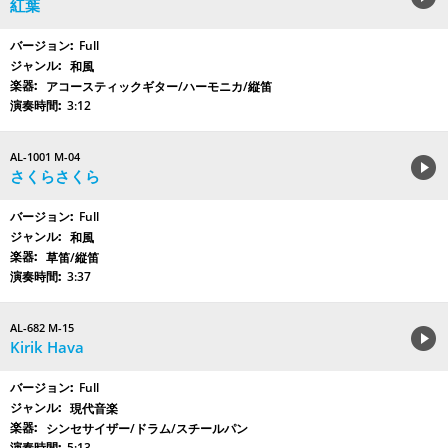
紅葉
Full
和風
アコースティックギター/ハーモニカ/縦笛
3:12
AL-1001 M-04
さくらさくら
Full
和風
草笛/縦笛
3:37
AL-682 M-15
Kirik Hava
Full
現代音楽
シンセサイザー/ドラム/スチールパン
5:13