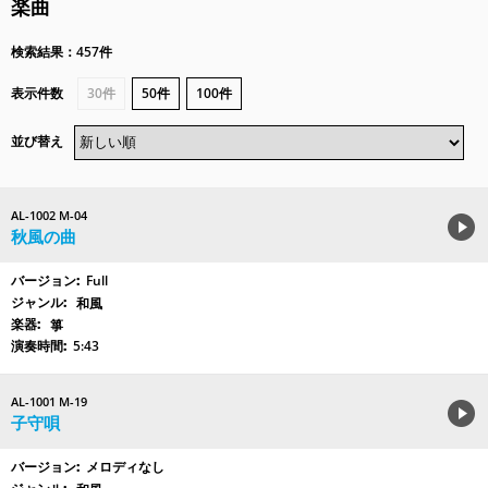
楽曲
検索結果：457件
表示件数
30件
50件
100件
並び替え
AL-1002 M-04
秋風の曲
Full
和風
箏
5:43
AL-1001 M-19
子守唄
メロディなし