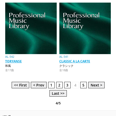
AL-542
AL-541
TORYANSE
CLASSIC A LA CARTE
和風
クラシック
全17曲
全18曲
<< First
< Prev
1
2
3
4
5
Next >
Last >>
4/5