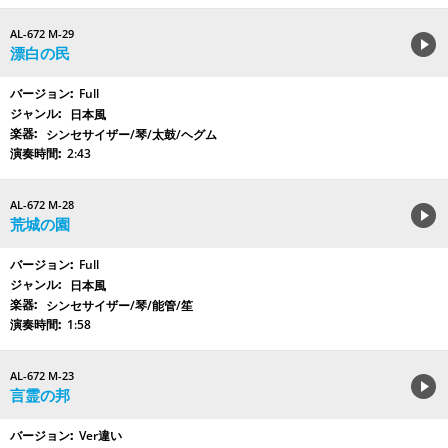
AL-672 M-29
漂白の民
Full
日本風
シンセサイザー/琴/太鼓/ヘグム
2:43
AL-672 M-28
荒城の園
Full
日本風
シンセサイザー/琴/能管/笙
1:58
AL-672 M-23
言霊の邦
Ver違い