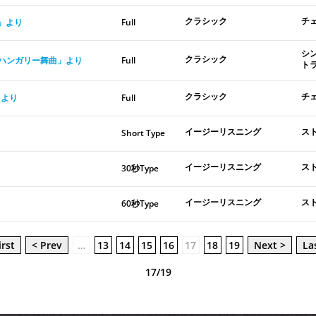
クラシック
チ
曲」より
Full
シ
クラシック
ムス「ハンガリー舞曲」より
Full
ト
クラシック
チ
」より
Full
イージーリスニング
ス
Short Type
イージーリスニング
ス
30秒Type
イージーリスニング
ス
60秒Type
irst
< Prev
…
13
14
15
16
17
18
19
Next >
La
17/19