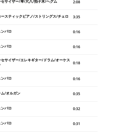
ンセサイザー/琴/尺八/拍子木/ヘグム
2:08
コースティックピアノ/ストリングス/チェロ
3:35
ェンバロ
0:16
ェンバロ
0:16
ンセサイザー/エレキギター/ドラム/オーケス
0:18
ラ
ェンバロ
0:16
ラム/オルガン
0:35
ェンバロ
0:32
ェンバロ
0:31