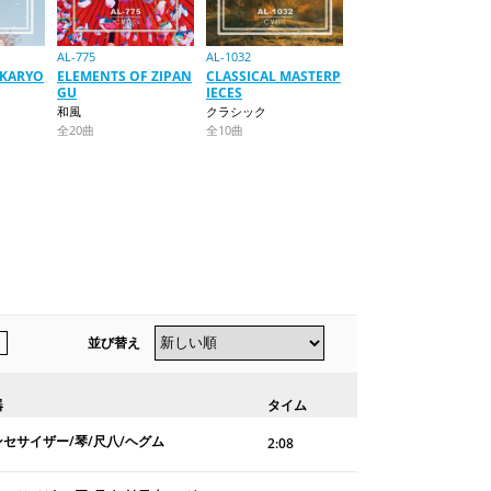
AL-775
AL-1032
KARYO
ELEMENTS OF ZIPAN
CLASSICAL MASTERP
GU
IECES
和風
クラシック
全20曲
全10曲
並び替え
器
タイム
ンセサイザー/琴/尺八/ヘグム
2:08