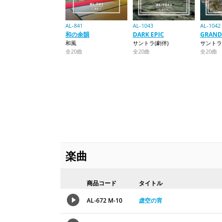
AL-841
AL-1043
AL-1042
和の余韻
DARK EPIC
GRAND
和風
サントラ(劇伴)
サントラ
全20曲
全20曲
全20曲
楽曲
商品コード
タイトル
AL-672 M-10
虚空の宵