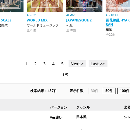
AL-831
AL-826
AL-1039
 SCALE
WORLD MIX
JAPANESQUE 2
百花繚乱 HYAK
RAN
(劇伴)
ワールドミュージック
和風
和風
全20曲
全20曲
全20曲
1
2
3
4
5
Next >
Last >>
1/5
検索結果：457件
表示件数
30件
50件
100件
バージョン
ジャンル
楽
日本風
シ
Ver違い