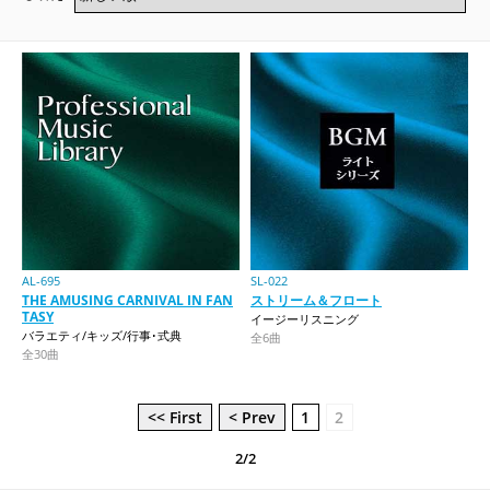
AL-695
SL-022
THE AMUSING CARNIVAL IN FAN
ストリーム＆フロート
TASY
イージーリスニング
バラエティ/キッズ/行事･式典
全6曲
全30曲
<< First
< Prev
1
2
2/2