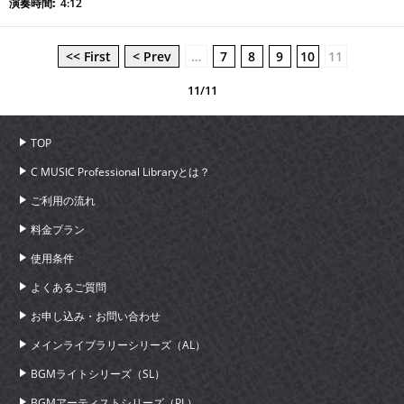
4:12
<< First
< Prev
…
7
8
9
10
11
11/11
TOP
C MUSIC Professional Libraryとは？
ご利用の流れ
料金プラン
使用条件
よくあるご質問
お申し込み・お問い合わせ
メインライブラリーシリーズ（AL）
BGMライトシリーズ（SL）
BGMアーティストシリーズ（PL）