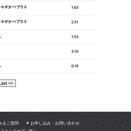
レキギター/ブラス
1:03
レキギター/ブラス
2:31
八
1:53
3:16
八
0:18
Last >>
あるご質問
お申し込み・お問い合わせ
ィストシリーズ（PL）