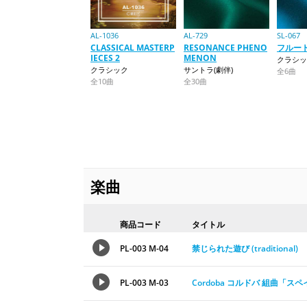
AL-1036
AL-729
SL-067
CLASSICAL MASTERP
RESONANCE PHENO
フルー
IECES 2
MENON
クラシッ
クラシック
サントラ(劇伴)
全6曲
全10曲
全30曲
楽曲
商品コード
タイトル
PL-003 M-04
禁じられた遊び (traditional)
PL-003 M-03
Cordoba コルドバ 組曲「ス