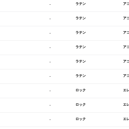
ラテン
ア
-
ラテン
ア
-
ラテン
ア
-
ラテン
ア
-
ラテン
ア
-
ラテン
ア
-
ロック
エ
-
ロック
エ
-
ロック
エ
-