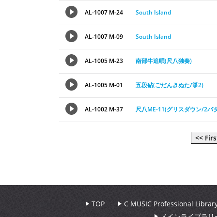
AL-1007 M-24
South Island
AL-1007 M-09
South Island
AL-1005 M-23
南部牛追唄(尺八独奏)
AL-1005 M-01
五段砧(ごだんきぬた/箏2)
AL-1002 M-37
尺八ME-11(グリスダウン/2パ
<< Firs
TOP
C MUSIC Professional Libr
メインライブラリ