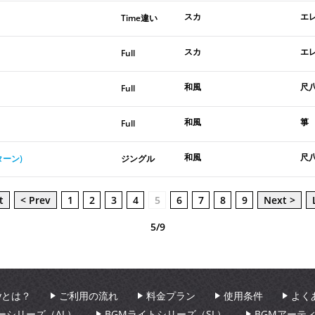
スカ
エ
Time違い
スカ
エ
Full
和風
尺
Full
和風
箏
Full
和風
尺
ターン)
ジングル
t
< Prev
1
2
3
4
5
6
7
8
9
Next >
5/9
aryとは？
ご利用の流れ
料金プラン
使用条件
よく
ーシリーズ（AL）
BGMライトシリーズ（SL）
BGMアーテ