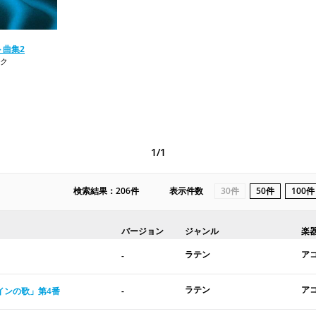
ト曲集2
ク
1/1
検索結果：206件
表示件数
30件
50件
100件
バージョン
ジャンル
楽
ラテン
ア
-
ラテン
ア
ペインの歌」第4番
-