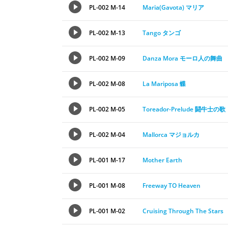
PL-002 M-14
Maria(Gavota) マリア
PL-002 M-13
Tango タンゴ
PL-002 M-09
Danza Mora モーロ人の舞曲
PL-002 M-08
La Mariposa 蝶
PL-002 M-05
Toreador-Prelude 闘牛士の歌
PL-002 M-04
Mallorca マジョルカ
PL-001 M-17
Mother Earth
PL-001 M-08
Freeway TO Heaven
PL-001 M-02
Cruising Through The Stars