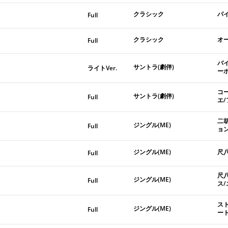
クラシック
パ
Full
クラシック
オ
Full
バ
サントラ(劇伴)
ライトVer.
ー
コ
サントラ(劇伴)
Full
エ
二
ジングル(ME)
Full
ョ
ジングル(ME)
尺
Full
尺
ジングル(ME)
Full
ス
ス
ジングル(ME)
Full
ー