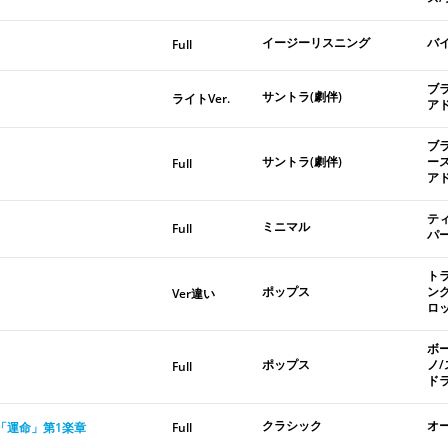
イージーリスニング
バ
Full
ブ
サントラ(劇伴)
ライトVer.
ア
ブ
サントラ(劇伴)
ー
Full
ア
テ
ミニマル
Full
パ
ト
ポップス
ン
Ver違い
ロ
ボ
ポップス
ノ
Full
ド
クラシック
オ
「運命」第1楽章
Full