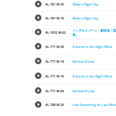
AL-781 M-20
Make a Night Sky
AL-781 M-10
Make a Night Sky
メンデルスゾーン：劇音楽「真
AL-1032 M-02
曲」
AL-771 M-20
A Secret in the Night Wind
AL-771 M-14
Behind of Love
AL-771 M-10
A Secret in the Night Wind
AL-771 M-04
Behind of Love
AL-768 M-20
Lost Something for Last Wint