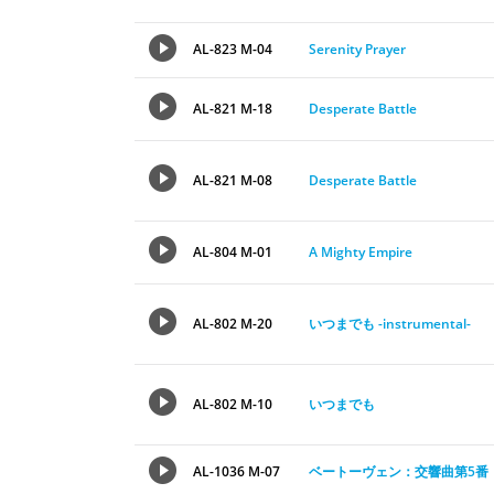
AL-823 M-04
Serenity Prayer
AL-821 M-18
Desperate Battle
AL-821 M-08
Desperate Battle
AL-804 M-01
A Mighty Empire
AL-802 M-20
いつまでも -instrumental-
AL-802 M-10
いつまでも
AL-1036 M-07
ベートーヴェン：交響曲第5番