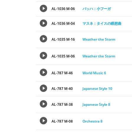
AL-1036 M-06
バッハ：小フーガ
AL-1036 M-04
マスネ：タイスの瞑想曲
AL-1035 M-16
Weather the Storm
AL-1035 M-06
Weather the Storm
AL-787 M-46
World Music 6
AL-787 M-40
Japanese Style 10
AL-787 M-38
Japanese Style 8
AL-787 M-08
Orchestra 8