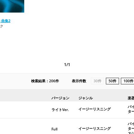
ト曲集2
ク
1/1
検索結果：206件
表示件数
30件
50件
100件
バージョン
ジャンル
楽
バ
イージーリスニング
ライトVer.
タ
バ
イージーリスニング
タ
Full
ス