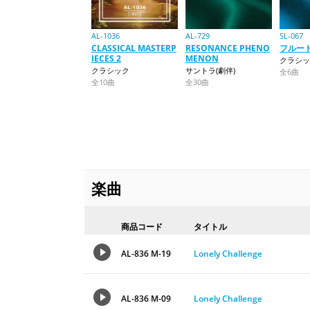
AL-1036
AL-729
SL-067
CLASSICAL MASTERP
RESONANCE PHENO
フルー
IECES 2
MENON
クラシッ
クラシック
サントラ(劇伴)
全6曲
全10曲
全30曲
楽曲
商品コード
タイトル
AL-836 M-19
Lonely Challenge
AL-836 M-09
Lonely Challenge