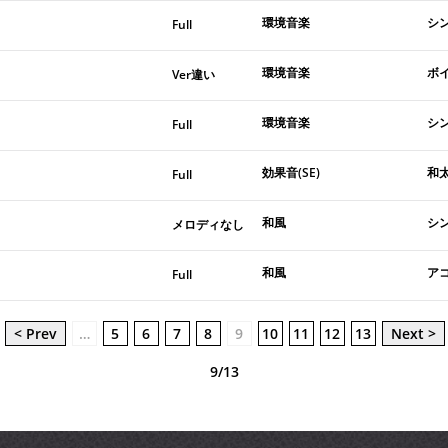
環境音楽
シ
Full
環境音楽
ボ
Ver違い
環境音楽
シ
Full
効果音(SE)
和
Full
和風
シ
メロディなし
和風
ア
Full
< Prev
…
5
6
7
8
9
10
11
12
13
Next >
9/13