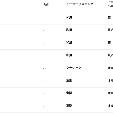
ア
イージーリスニング
Full
ベ
和風
笛
-
和風
尺
-
和風
笛
-
和風
尺
-
クラシック
オ
-
童謡
オ
-
童謡
オ
-
童謡
オ
-