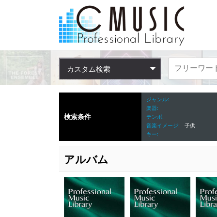
カスタム検索
ジャンル
楽器
検索条件
テンポ
音楽イメージ
子供
キー
アルバム