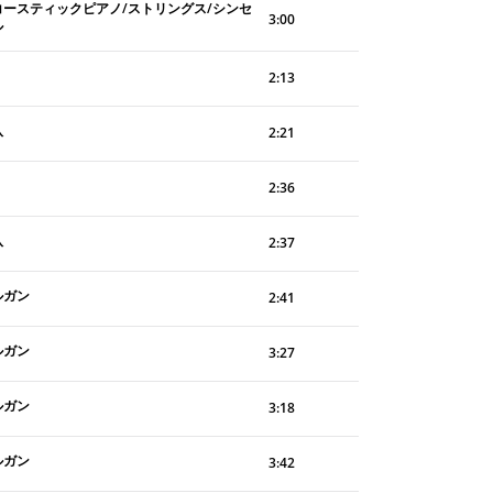
コースティックピアノ/ストリングス/シンセ
3:00
ル
2:13
八
2:21
2:36
八
2:37
ルガン
2:41
ルガン
3:27
ルガン
3:18
ルガン
3:42