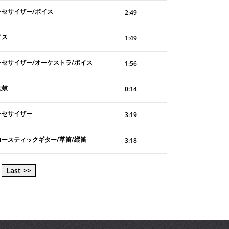
ンセサイザー/ボイス
2:49
イス
1:49
ンセサイザー/オーケストラ/ボイス
1:56
太鼓
0:14
ンセサイザー
3:19
コースティックギター/草笛/縦笛
3:18
Last >>