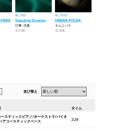
AL-703
AL-1019
 VARIE
Standing Ovation
URBAN-POLKA
行事･式典
オムニバス
全29曲
全28曲
並び替え
器
タイム
コースティックピアノ/オーケストラ/バイオ
2:24
ン/アコースティックベース