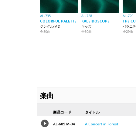
AL-735
AL-728
AL-720
COLORFUL PALETTE
KALEIDOSCOPE
THE CU
ジングル(ME)
キッズ
バラエテ
全80曲
全30曲
全29曲
楽曲
商品コード
タイトル
AL-685 M-04
A Concert in Forest