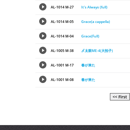
AL-1014 M-27
It's Always (full)
AL-1014 M-05
Grace(a cappella)
AL-1014 M-04
Grace(Full)
AL-1005 M-38
〆太鼓ME-4(大拍子)
AL-1001 M-17
春が来た
AL-1001 M-08
春が来た
<< First