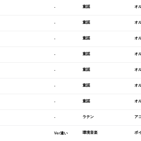
童謡
オ
-
童謡
オ
-
童謡
オ
-
童謡
オ
-
童謡
オ
-
童謡
オ
-
童謡
オ
-
ラテン
ア
-
環境音楽
ボ
Ver違い