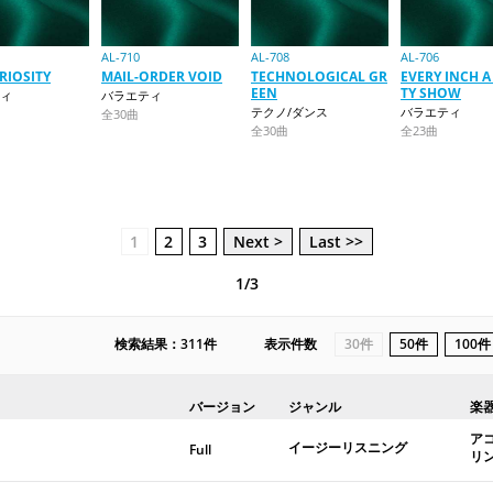
AL-710
AL-708
AL-706
RIOSITY
MAIL-ORDER VOID
TECHNOLOGICAL GR
EVERY INCH A
EEN
TY SHOW
ィ
バラエティ
テクノ/ダンス
バラエティ
全30曲
全30曲
全23曲
1
2
3
Next >
Last >>
1/3
検索結果：311件
表示件数
30件
50件
100件
バージョン
ジャンル
楽
ア
イージーリスニング
Full
リ