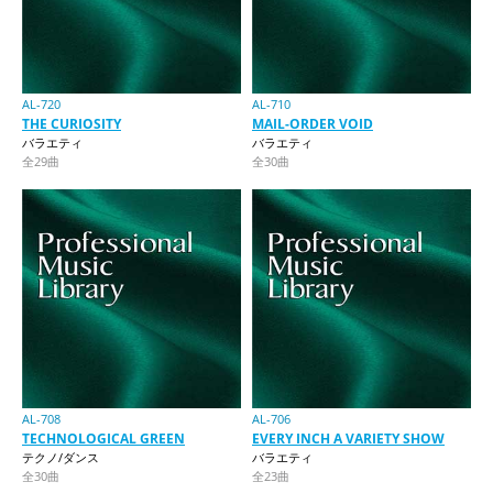
AL-720
AL-710
THE CURIOSITY
MAIL-ORDER VOID
バラエティ
バラエティ
全29曲
全30曲
AL-708
AL-706
TECHNOLOGICAL GREEN
EVERY INCH A VARIETY SHOW
テクノ/ダンス
バラエティ
全30曲
全23曲