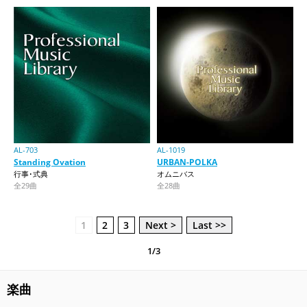
AL-703
AL-1019
Standing Ovation
URBAN-POLKA
行事･式典
オムニバス
全29曲
全28曲
1
2
3
Next >
Last >>
1/3
楽曲