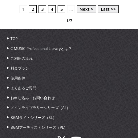
1
2
3
4
5
…
Next >
Last >>
1/7
TOP
C MUSIC Professional Libraryとは？
ご利用の流れ
料金プラン
使用条件
よくあるご質問
お申し込み・お問い合わせ
メインライブラリーシリーズ（AL）
BGMライトシリーズ（SL）
BGMアーティストシリーズ（PL）