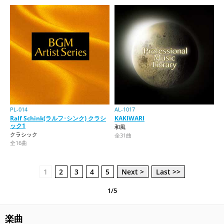
PL-014
AL-1017
Ralf Schink(ラルフ･シンク) クラシ
KAKIWARI
ック1
和風
クラシック
全31曲
全16曲
1
2
3
4
5
Next >
Last >>
1/5
楽曲