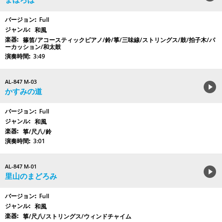
Full
和風
篠笛/アコースティックピアノ/鈴/箏/三味線/ストリングス/鼓/拍子木/パ
ーカッション/和太鼓
3:49
AL-847 M-03
かすみの道
Full
和風
箏/尺八/鈴
3:01
AL-847 M-01
里山のまどろみ
Full
和風
箏/尺八/ストリングス/ウィンドチャイム