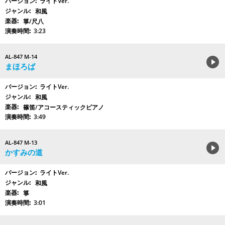
ライトVer.
和風
箏/尺八
3:23
AL-847 M-14
まほろば
ライトVer.
和風
篠笛/アコースティックピアノ
3:49
AL-847 M-13
かすみの道
ライトVer.
和風
箏
3:01