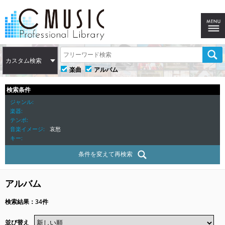
カスタム検索
楽曲
アルバム
検索条件
ジャンル
楽器
テンポ
音楽イメージ
哀愁
キー
条件を変えて再検索
アルバム
検索結果：34件
並び替え