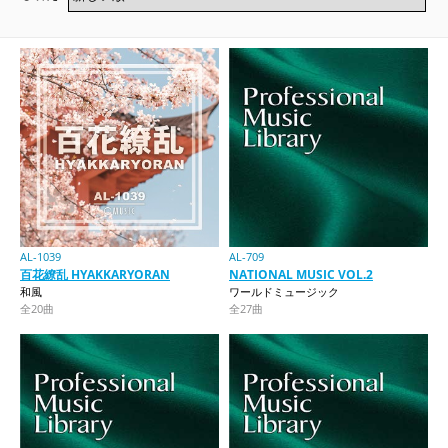
AL-1039
AL-709
百花繚乱 HYAKKARYORAN
NATIONAL MUSIC VOL.2
和風
ワールドミュージック
全20曲
全27曲