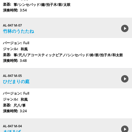
箏/シンセパッド/鐘/拍子木/鼓/太鼓
3:54
AL-847 M-07
竹林のうたたね
Full
和風
箏/尺八/アコースティックピアノ/シンセパッド/鈴/鼓/拍子木/和太鼓
3:48
AL-847 M-05
ひだまりの庭
Full
和風
尺八/箏
3:24
AL-847 M-04
まほろば