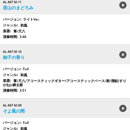
AL-847 M-11
里山のまどろみ
ライトVer.
和風
箏/尺八
3:46
AL-847 M-10
柚子の香り
Full
和風
箏/尺八/アコースティックギター/アコースティックベース/鼓/摺鉦(すり
がね)/締太鼓
3:51
AL-847 M-09
そよ風の間
Full
和風