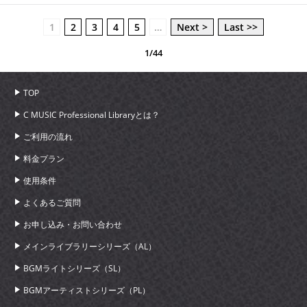
1
2
3
4
5
…
Next >
Last >>
1/44
TOP
C MUSIC Professional Libraryとは？
ご利用の流れ
料金プラン
使用条件
よくあるご質問
お申し込み・お問い合わせ
メインライブラリーシリーズ（AL）
BGMライトシリーズ（SL）
BGMアーティストシリーズ（PL）