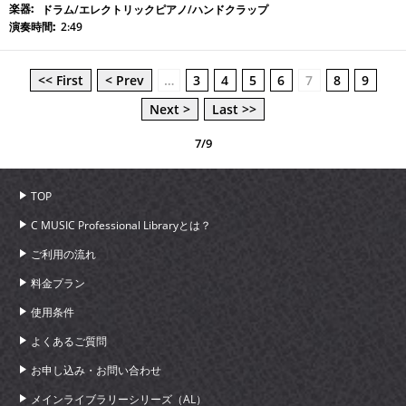
ドラム/エレクトリックピアノ/ハンドクラップ
2:49
<< First
< Prev
…
3
4
5
6
7
8
9
Next >
Last >>
7/9
TOP
C MUSIC Professional Libraryとは？
ご利用の流れ
料金プラン
使用条件
よくあるご質問
お申し込み・お問い合わせ
メインライブラリーシリーズ（AL）