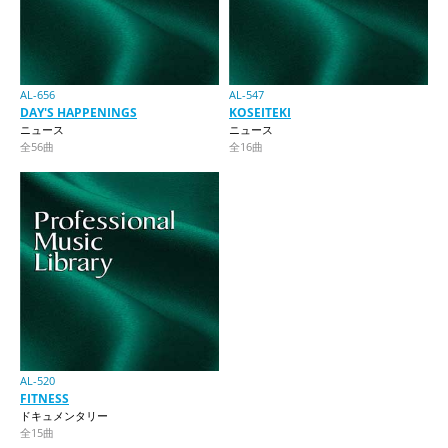
AL-656
AL-547
DAY'S HAPPENINGS
KOSEITEKI
ニュース
ニュース
全56曲
全16曲
AL-520
FITNESS
ドキュメンタリー
全15曲