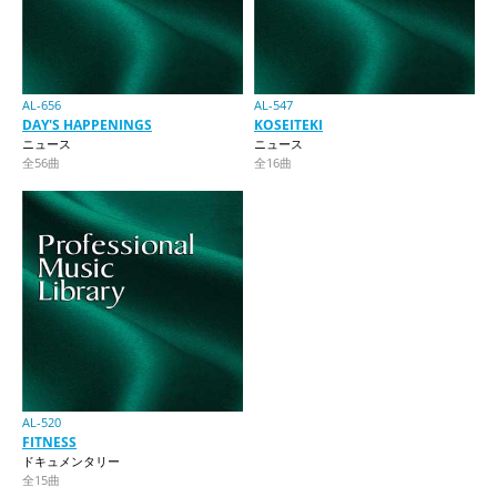
AL-656
AL-547
DAY'S HAPPENINGS
KOSEITEKI
ニュース
ニュース
全56曲
全16曲
AL-520
FITNESS
ドキュメンタリー
全15曲