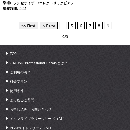
シンセサイザー/エレクトリックピアノ
4:45
<< First
< Prev
…
5
6
7
8
9
9/9
TOP
C MUSIC Professional Libraryとは？
ご利用の流れ
料金プラン
使用条件
よくあるご質問
お申し込み・お問い合わせ
メインライブラリーシリーズ（AL）
BGMライトシリーズ（SL）