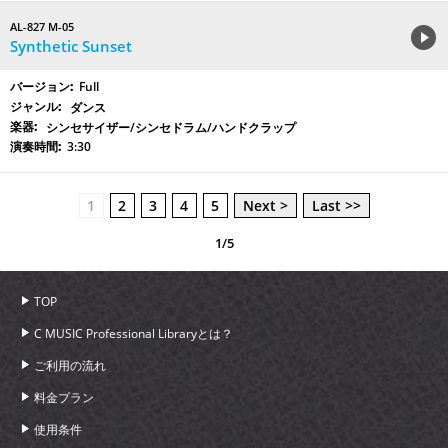
AL-827 M-05
Synthetic Sunset
Full
ダンス
シンセサイザー/シンセドラム/ハンドクラップ
3:30
1
2
3
4
5
Next >
Last >>
1/5
TOP
C MUSIC Professional Libraryとは？
ご利用の流れ
料金プラン
使用条件