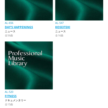
AL-656
AL-547
DAY'S HAPPENINGS
KOSEITEKI
ニュース
ニュース
全56曲
全16曲
AL-520
FITNESS
ドキュメンタリー
全15曲