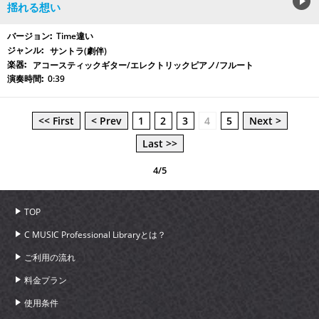
揺れる想い
Time違い
サントラ(劇伴)
アコースティックギター/エレクトリックピアノ/フルート
0:39
<< First
< Prev
1
2
3
4
5
Next >
Last >>
4/5
TOP
C MUSIC Professional Libraryとは？
ご利用の流れ
料金プラン
使用条件