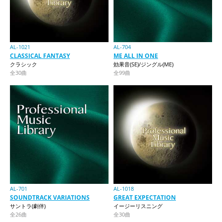
AL-1021
AL-704
CLASSICAL FANTASY
ME ALL IN ONE
クラシック
効果音(SE)/ジングル(ME)
全30曲
全99曲
AL-701
AL-1018
SOUNDTRACK VARIATIONS
GREAT EXPECTATION
サントラ(劇伴)
イージーリスニング
全26曲
全30曲