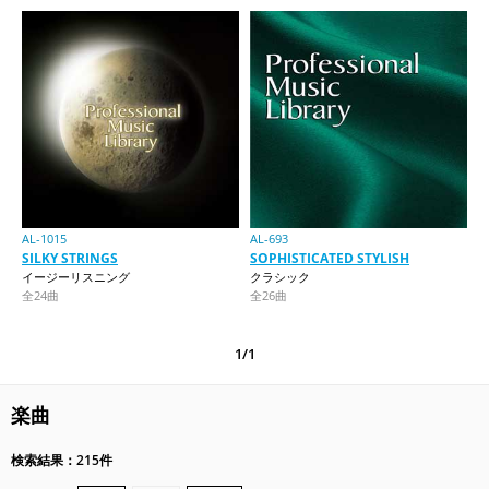
AL-1015
AL-693
SILKY STRINGS
SOPHISTICATED STYLISH
イージーリスニング
クラシック
全24曲
全26曲
1/1
楽曲
検索結果：215件